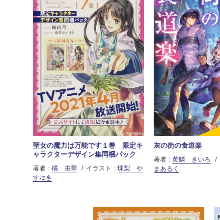
聖女の魔力は万能です１巻 限定キ
灰の街の食道楽
ャラクターデザイン集同梱パック
著者 :
黄鱗 きいろ
著者 :
橘 由華
イラスト :
珠梨 や
まあるく
すゆき