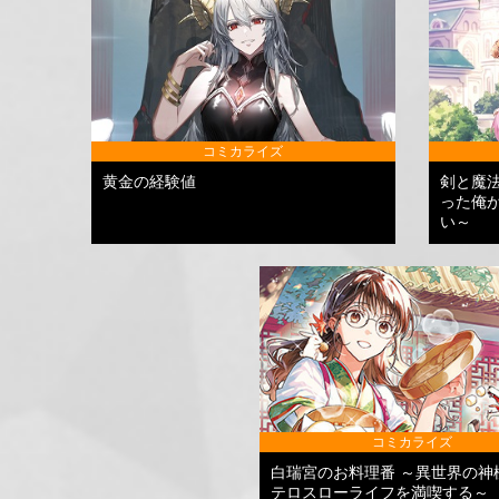
コミカライズ
黄金の経験値
剣と魔
った俺
い～
コミカライズ
白瑞宮のお料理番 ～異世界の神
テロスローライフを満喫する～