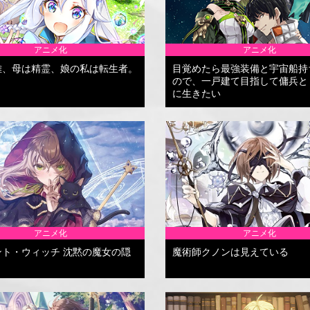
アニメ化
アニメ化
雄、母は精霊、娘の私は転生者。
目覚めたら最強装備と宇宙船持
ので、一戸建て目指して傭兵と
に生きたい
アニメ化
アニメ化
ント・ウィッチ 沈黙の魔女の隠
魔術師クノンは見えている