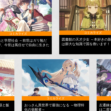
コミカライズ
コミカライズ
図書館の天才少女 ～本好きの
法と学歴社会 ～前世はガリ勉だ
は膨大な知識で国を救います！
が、今世は風任せで自由に生きた
コミカライズ
様と飯
おっさん異世界で最強になる ～物理特
左遷錬
化の覚醒者～
は二度