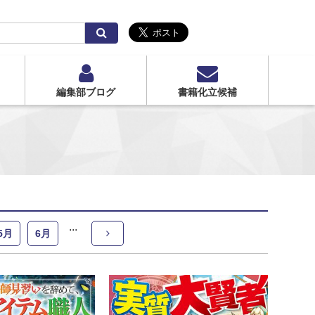
検
索
編集部ブログ
書籍化立候補
5月
6月