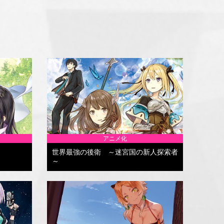
アニメ化
世界最強の後衛 ～迷宮国の新人探索者
～