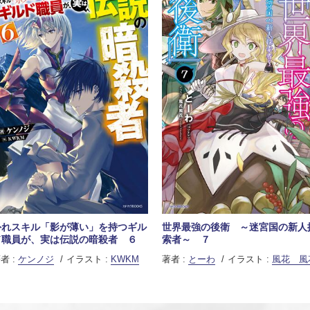
外れスキル「影が薄い」を持つギル
世界最強の後衛 ～迷宮国の新人
ド職員が、実は伝説の暗殺者 ６
索者～ ７
者 :
ケンノジ
イラスト :
KWKM
著者 :
とーわ
イラスト :
風花 風