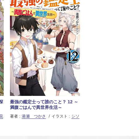
探
最強の鑑定士って誰のこと？ 12 ～
満腹ごはんで異世界生活～
花
著者 :
港瀬 つかさ
イラスト :
シソ