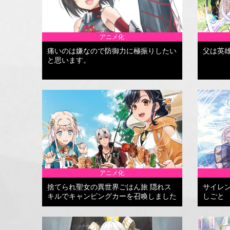
アニメ化
痛いのは嫌なので防御力に極振りしたい
父は英
と思います。
アニメ化
捨てられ聖女の異世界ごはん旅 隠れス
サイレ
キルでキャンピングカーを召喚しました
しごと