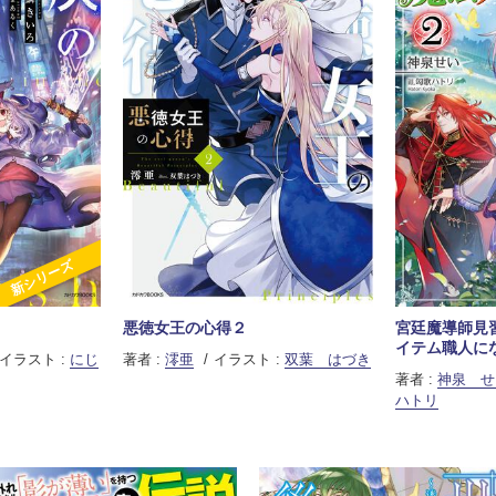
新シリーズ
悪徳女王の心得２
宮廷魔導師見
イテム職人に
イラスト :
にじ
著者 :
澪亜
イラスト :
双葉 はづき
著者 :
神泉 せ
ハトリ