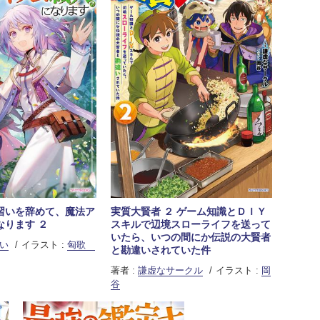
習いを辞めて、魔法ア
実質大賢者 ２ ゲーム知識とＤＩＹ
なります ２
スキルで辺境スローライフを送って
いたら、いつの間にか伝説の大賢者
い
イラスト :
匈歌
と勘違いされていた件
著者 :
謙虚なサークル
イラスト :
岡
谷