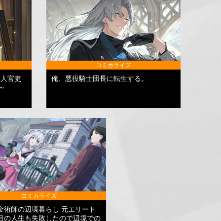
コミカライズ
新人官吏
俺、悪役騎士団長に転生する。
～
コミカライズ
金術師の辺境暮らし 元エリート
目の人生も失敗したので辺境での