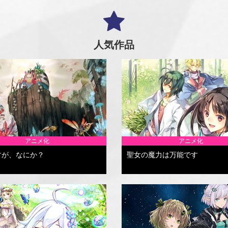
人気作品
アニメ化
アニメ化
すが、なにか？
聖女の魔力は万能です