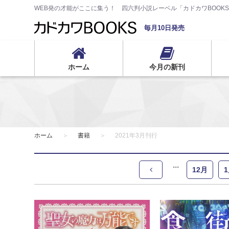
WEB発の才能がここに集う！ 四六判小説レーベル「カドカワBOOK
毎月10日発売
ホーム
今月の新刊
ホーム
書籍
2021年3月刊行
12月