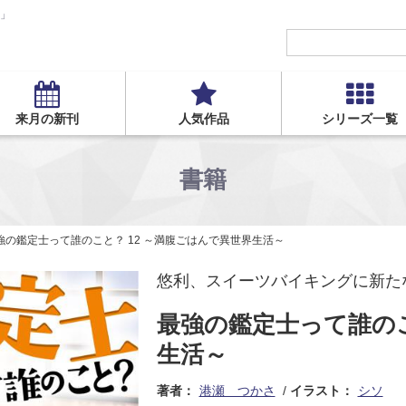
S」
来月の新刊
人気作品
シリーズ一覧
書籍
強の鑑定士って誰のこと？ 12 ～満腹ごはんで異世界生活～
悠利、スイーツバイキングに新たな
最強の鑑定士って誰のこ
生活～
著者：
港瀬 つかさ
イラスト：
シソ