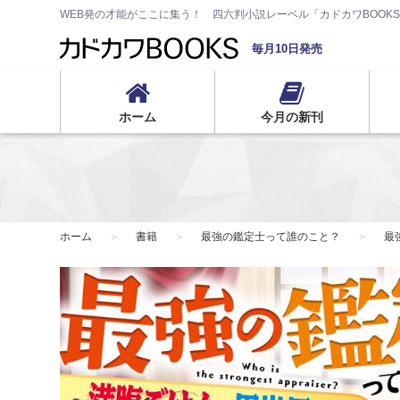
WEB発の才能がここに集う！ 四六判小説レーベル「カドカワBOOK
毎月10日発売
ホーム
今月の新刊
ホーム
書籍
最強の鑑定士って誰のこと？
最