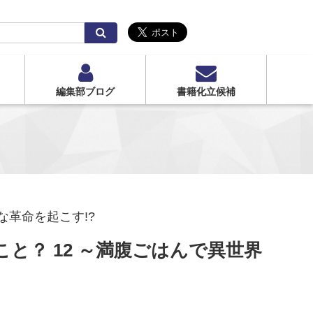
検
索
編集部ブログ
書籍化立候補
革命を起こす!?
と？ 12 ～満腹ごはんで異世界