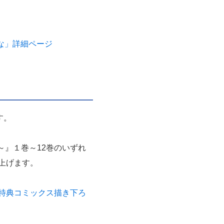
。
あな」詳細ページ
す。
～』１巻～12巻のいずれ
上げます。
特典コミックス描き下ろ