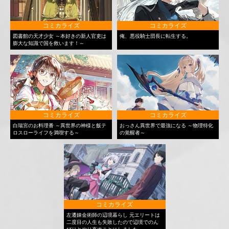
コミカライズ
コミカライズ
図書館の天才少女 ～本好きの新人官吏は
俺、悪役騎士団長に転生する。
膨大な知識で国を救います！～
コミカライズ
コミカライズ
白瑞宮のお料理番 ～異世界の神様と飯テ
おっさん異世界で最強になる ～物理特化
ロスローライフを満喫する～
の覚醒者～
コミカライズ
左遷錬金術師の辺境暮らし 元エリートは
二度目の人生も失敗したので辺境でのん