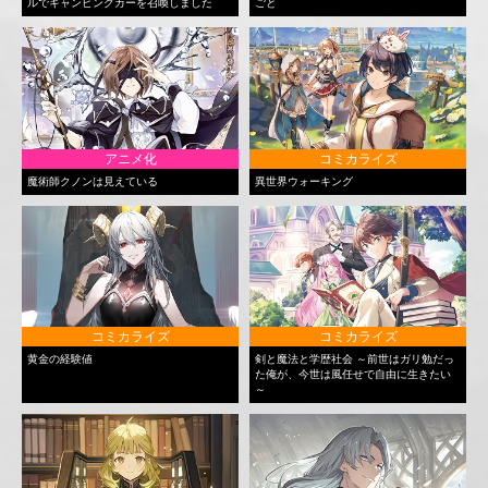
ルでキャンピングカーを召喚しました
ごと
アニメ化
コミカライズ
魔術師クノンは見えている
異世界ウォーキング
コミカライズ
コミカライズ
黄金の経験値
剣と魔法と学歴社会 ～前世はガリ勉だっ
た俺が、今世は風任せで自由に生きたい
～