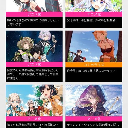
アニメ化
アニメ化
痛いのは嫌なので防御力に極振りしたい
父は英雄、母は精霊、娘の私は転生者。
と思います。
アニメ化
コミカライズ
目覚めたら最強装備と宇宙船持ちだった
鍛冶屋ではじめる異世界スローライフ
ので、一戸建て目指して傭兵として自由
に生きたい
アニメ化
アニメ化
捨てられ聖女の異世界ごはん旅 隠れスキ
サイレント・ウィッチ 沈黙の魔女の隠し