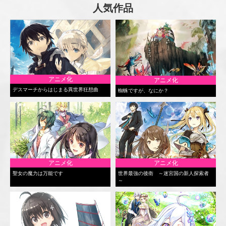
人気作品
アニメ化
アニメ化
デスマーチからはじまる異世界狂想曲
蜘蛛ですが、なにか？
アニメ化
アニメ化
聖女の魔力は万能です
世界最強の後衛 ～迷宮国の新人探索者
～