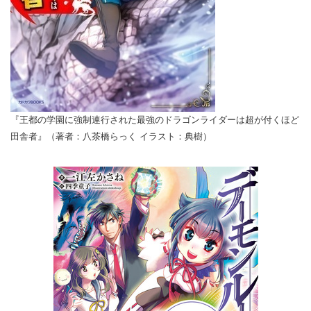
『王都の学園に強制連行された最強のドラゴンライダーは超が付くほど
田舎者』（著者：八茶橋らっく イラスト：典樹）