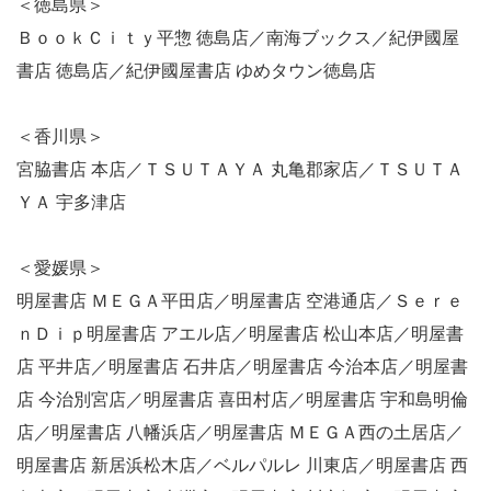
＜徳島県＞
ＢｏｏｋＣｉｔｙ平惣 徳島店／南海ブックス／紀伊國屋
書店 徳島店／紀伊國屋書店 ゆめタウン徳島店
＜香川県＞
宮脇書店 本店／ＴＳＵＴＡＹＡ 丸亀郡家店／ＴＳＵＴＡ
ＹＡ 宇多津店
＜愛媛県＞
明屋書店 ＭＥＧＡ平田店／明屋書店 空港通店／Ｓｅｒｅ
ｎＤｉｐ明屋書店 アエル店／明屋書店 松山本店／明屋書
店 平井店／明屋書店 石井店／明屋書店 今治本店／明屋書
店 今治別宮店／明屋書店 喜田村店／明屋書店 宇和島明倫
店／明屋書店 八幡浜店／明屋書店 ＭＥＧＡ西の土居店／
明屋書店 新居浜松木店／ベルパルレ 川東店／明屋書店 西