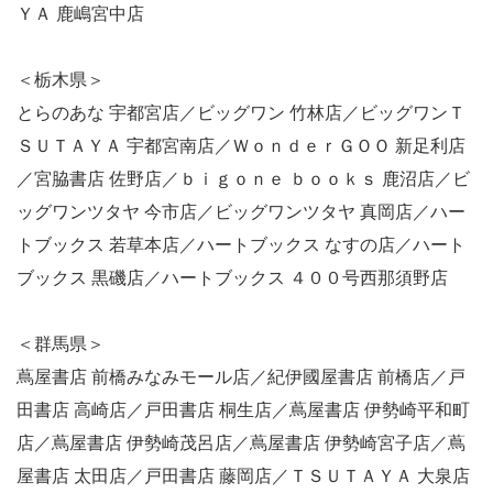
ＹＡ 鹿嶋宮中店
＜栃木県＞
とらのあな 宇都宮店／ビッグワン 竹林店／ビッグワンＴ
ＳＵＴＡＹＡ 宇都宮南店／ＷｏｎｄｅｒＧＯＯ 新足利店
／宮脇書店 佐野店／ｂｉｇｏｎｅ ｂｏｏｋｓ 鹿沼店／ビ
ッグワンツタヤ 今市店／ビッグワンツタヤ 真岡店／ハー
トブックス 若草本店／ハートブックス なすの店／ハート
ブックス 黒磯店／ハートブックス ４００号西那須野店
＜群馬県＞
蔦屋書店 前橋みなみモール店／紀伊國屋書店 前橋店／戸
田書店 高崎店／戸田書店 桐生店／蔦屋書店 伊勢崎平和町
店／蔦屋書店 伊勢崎茂呂店／蔦屋書店 伊勢崎宮子店／蔦
屋書店 太田店／戸田書店 藤岡店／ＴＳＵＴＡＹＡ 大泉店