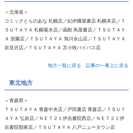
＜北海道＞
コミックとらのあな 札幌店／紀伊國屋書店 札幌本店／Ｔ
ＳＵＴＡＹＡ 札幌菊水店／函館 蔦屋書店／ＴＳＵＴＡＹ
Ａ 室蘭店／ＴＳＵＴＡＹＡ 旭川永山店／ＴＳＵＴＡＹＡ
岩見沢店／ＴＳＵＴＡＹＡ 苫小牧バイパス店
地方一覧に戻る
記事の一番上に戻る
東北地方
＜青森県＞
ＴＳＵＴＡＹＡ 青森中央店／戸田書店 青森店／ＴＳＵＴ
ＡＹＡ 弘前店／ＮＥＴ２１伊吉書院西店／ＮＥＴ２１伊
吉書院類家店／ＴＳＵＴＡＹＡ 八戸ニュータウン店