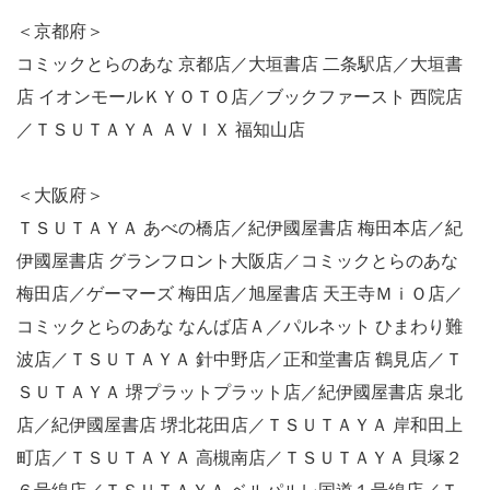
＜京都府＞
コミックとらのあな 京都店／大垣書店 二条駅店／大垣書
店 イオンモールＫＹＯＴＯ店／ブックファースト 西院店
／ＴＳＵＴＡＹＡ ＡＶＩＸ 福知山店
＜大阪府＞
ＴＳＵＴＡＹＡ あべの橋店／紀伊國屋書店 梅田本店／紀
伊國屋書店 グランフロント大阪店／コミックとらのあな
梅田店／ゲーマーズ 梅田店／旭屋書店 天王寺ＭｉＯ店／
コミックとらのあな なんば店Ａ／パルネット ひまわり難
波店／ＴＳＵＴＡＹＡ 針中野店／正和堂書店 鶴見店／Ｔ
ＳＵＴＡＹＡ 堺プラットプラット店／紀伊國屋書店 泉北
店／紀伊國屋書店 堺北花田店／ＴＳＵＴＡＹＡ 岸和田上
町店／ＴＳＵＴＡＹＡ 高槻南店／ＴＳＵＴＡＹＡ 貝塚２