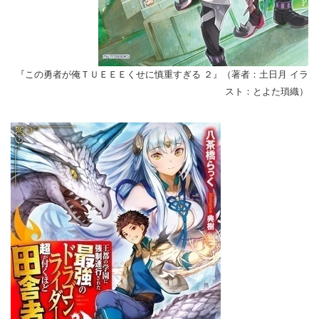
『この勇者が俺ＴＵＥＥＥくせに慎重すぎる ２』（著者：土日月 イラ
スト：とよた瑣織）