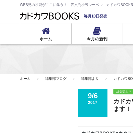
WEB発の才能がここに集う！ 四六判小説レーベル「カドカワBOOK
毎月10日発売
ホーム
今月の新刊
ホーム
編集部ブログ
編集部より
カドカワB
編集部より
9/6
カドカ
2017
ます！