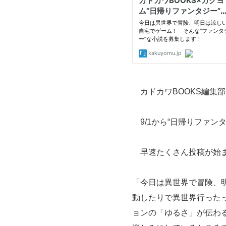
カドカワBOOKS編集
9/1から“日帰りファン
早速たくさん投稿が始ま
「今日は異世界で冒険、
動したりで異世界行った
ョンの「ゆるさ」が伝わ