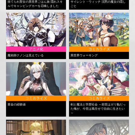
捨てられ聖女の異世界ごはん旅 隠れスキ
サイレント・ウィッチ 沈黙の魔女の隠し
ルでキャンピングカーを召喚しました
ごと
アニメ化
コミカライズ
魔術師クノンは見えている
異世界ウォーキング
コミカライズ
コミカライズ
黄金の経験値
剣と魔法と学歴社会 ～前世はガリ勉だっ
た俺が、今世は風任せで自由に生きたい
～