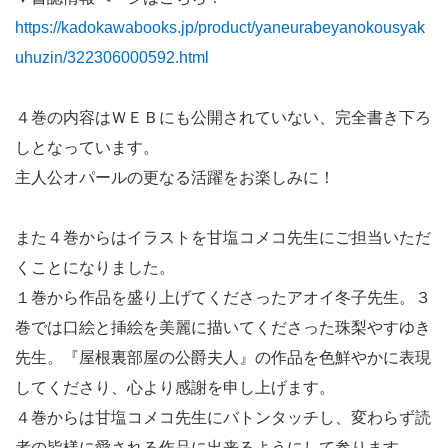
https://kadokawabooks.jp/product/yaneurabeyanokousyak
uhuzin/322306000592.html
４巻の内容はＷＥＢにも公開されていない、完全書き下ろ
しとなっています。
主人公オパールの更なる活躍をお楽しみに！
また４巻からはイラストを甘塩コメコ先生にご担当いただ
くことになりました。
１巻から作品を盛り上げてくださったアオイ冬子先生。３
巻では口絵と挿絵を美麗に描いてくださった珠梨やすゆき
先生。『屋根裏部屋の公爵夫人』の作品を色鮮やかに表現
してくださり、心より感謝を申し上げます。
４巻からは甘塩コメコ先生にバトンタッチし、変わらず読
者の皆様に愛される作品に出来るようにして参ります。