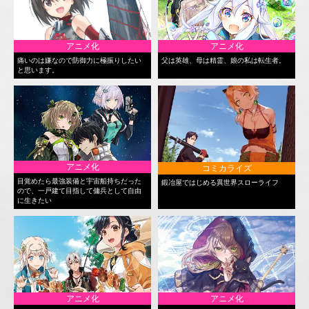
アニメ化
アニメ化
痛いのは嫌なので防御力に極振りしたい
父は英雄、母は精霊、娘の私は転生者。
と思います。
アニメ化
コミカライズ
目覚めたら最強装備と宇宙船持ちだった
鍛冶屋ではじめる異世界スローライフ
ので、一戸建て目指して傭兵として自由
に生きたい
アニメ化
アニメ化