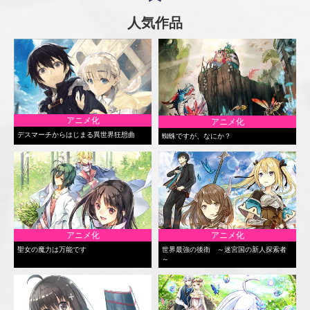
人気作品
アニメ化
アニメ化
デスマーチからはじまる異世界狂想曲
蜘蛛ですが、なにか？
アニメ化
アニメ化
聖女の魔力は万能です
世界最強の後衛 ～迷宮国の新人探索者
～