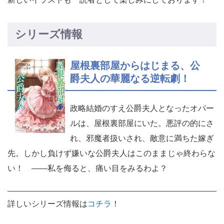
シリーズ情報
屋根裏部屋からはじまる、公
爵夫人の華麗なる逆転劇！
政略結婚のすえ公爵夫人となったオパー
ルは、屋根裏部屋にいた。悪評の的にさ
れ、邪魔者扱いされ、敵意に満ちた嫁ぎ
先。しかし負けず嫌いな公爵夫人はこのままじゃ終わらな
い！ ――私を侮ると、痛い目をみるわよ？
詳しいシリーズ情報は
コチラ
！