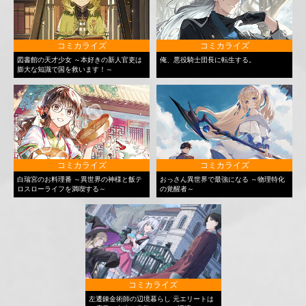
コミカライズ
コミカライズ
図書館の天才少女 ～本好きの新人官吏は
俺、悪役騎士団長に転生する。
膨大な知識で国を救います！～
コミカライズ
コミカライズ
白瑞宮のお料理番 ～異世界の神様と飯テ
おっさん異世界で最強になる ～物理特化
ロスローライフを満喫する～
の覚醒者～
コミカライズ
左遷錬金術師の辺境暮らし 元エリートは