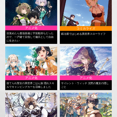
アニメ化
コミカライズ
目覚めたら最強装備と宇宙船持ちだった
鍛冶屋ではじめる異世界スローライフ
ので、一戸建て目指して傭兵として自由
に生きたい
アニメ化
アニメ化
捨てられ聖女の異世界ごはん旅 隠れスキ
サイレント・ウィッチ 沈黙の魔女の隠し
ルでキャンピングカーを召喚しました
ごと