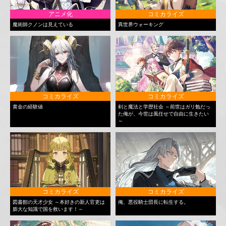
アニメ化
コミカライズ
魔術師クノンは見えている
異世界ウォーキング
コミカライズ
コミカライズ
黄金の経験値
剣と魔法と学歴社会 ～前世はガリ勉だっ
た俺が、今世は風任せで自由に生きたい
～
コミカライズ
コミカライズ
図書館の天才少女 ～本好きの新人官吏は
俺、悪役騎士団長に転生する。
膨大な知識で国を救います！～