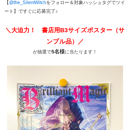
【
@the_SilentWitch
をフォロー＆対象ハッシュタグでツイ
ート】ですぐに応募完了♪
＼大迫力！ 書店用B3サイズポスター（サ
ンプル品）／
5名様
が抽選で
に当たります！