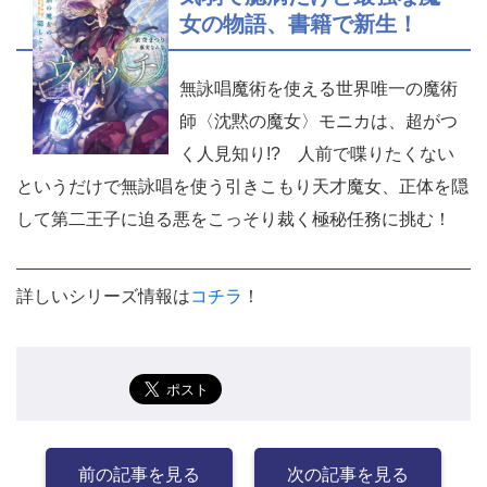
女の物語、書籍で新生！
無詠唱魔術を使える世界唯一の魔術
師〈沈黙の魔女〉モニカは、超がつ
く人見知り!? 人前で喋りたくない
というだけで無詠唱を使う引きこもり天才魔女、正体を隠
して第二王子に迫る悪をこっそり裁く極秘任務に挑む！
詳しいシリーズ情報は
コチラ
！
前の記事を見る
次の記事を見る