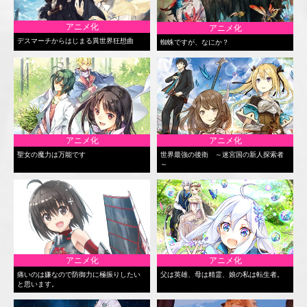
アニメ化
アニメ化
デスマーチからはじまる異世界狂想曲
蜘蛛ですが、なにか？
アニメ化
アニメ化
聖女の魔力は万能です
世界最強の後衛 ～迷宮国の新人探索者
～
アニメ化
アニメ化
痛いのは嫌なので防御力に極振りしたい
父は英雄、母は精霊、娘の私は転生者。
と思います。