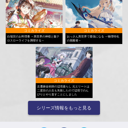
コミカライズ
コミカライズ
白瑞宮のお料理番 ～異世界の神様と飯テ
おっさん異世界で最強になる ～物理特化
ロスローライフを満喫する～
の覚醒者～
コミカライズ
左遷錬金術師の辺境暮らし 元エリートは
二度目の人生も失敗したので辺境でのん
びりとやり直すことにしました
シリーズ情報をもっと見る