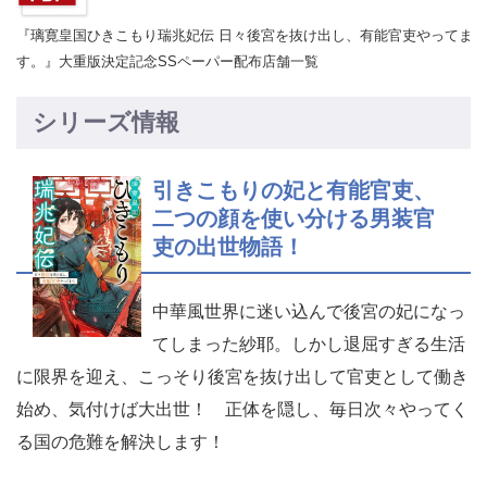
『璃寛皇国ひきこもり瑞兆妃伝 日々後宮を抜け出し、有能官吏やってま
す。』大重版決定記念SSペーパー配布店舗一覧
シリーズ情報
引きこもりの妃と有能官吏、
二つの顔を使い分ける男装官
吏の出世物語！
中華風世界に迷い込んで後宮の妃になっ
てしまった紗耶。しかし退屈すぎる生活
に限界を迎え、こっそり後宮を抜け出して官吏として働き
始め、気付けば大出世！ 正体を隠し、毎日次々やってく
る国の危難を解決します！