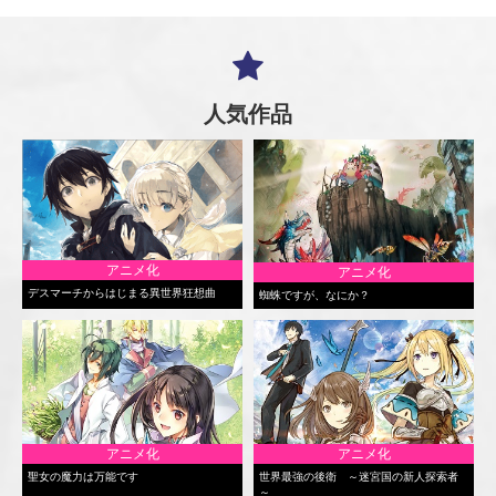
人気作品
アニメ化
アニメ化
デスマーチからはじまる異世界狂想曲
蜘蛛ですが、なにか？
アニメ化
アニメ化
聖女の魔力は万能です
世界最強の後衛 ～迷宮国の新人探索者
～