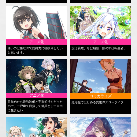
アニメ化
アニメ化
痛いのは嫌なので防御力に極振りしたい
父は英雄、母は精霊、娘の私は転生者。
と思います。
アニメ化
コミカライズ
目覚めたら最強装備と宇宙船持ちだった
鍛冶屋ではじめる異世界スローライフ
ので、一戸建て目指して傭兵として自由
に生きたい