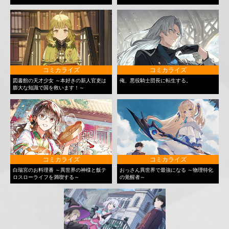
コミカライズ
コミカライズ
図書館の天才少女 ～本好きの新人官吏は
俺、悪役騎士団長に転生する。
膨大な知識で国を救います！～
コミカライズ
コミカライズ
白瑞宮のお料理番 ～異世界の神様と飯テ
おっさん異世界で最強になる ～物理特化
ロスローライフを満喫する～
の覚醒者～