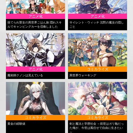
アニメ化
アニメ化
捨てられ聖女の異世界ごはん旅 隠れスキ
サイレント・ウィッチ 沈黙の魔女の隠し
ルでキャンピングカーを召喚しました
ごと
アニメ化
コミカライズ
魔術師クノンは見えている
異世界ウォーキング
コミカライズ
コミカライズ
黄金の経験値
剣と魔法と学歴社会 ～前世はガリ勉だっ
た俺が、今世は風任せで自由に生きたい
～