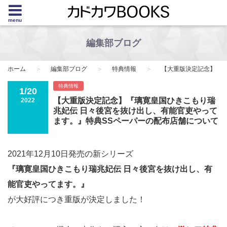
menu
編集部ブログ
ホーム
編集部ブログ
特典情報
【大重版決定記念】『璃
特典情報
1/20
【大重版決定記念】『璃寛皇国ひきこもり瑞
2022
兆妃伝 日々後宮を抜け出し、有能官吏やって
ます。』特典SSペーパーの配布店舗について
2021年12月10日発売の新シリーズ
『璃寛皇国ひきこもり瑞兆妃伝 日々後宮を抜け出し、有
能官吏やってます。
』
が大好評につき重版が決定しました！