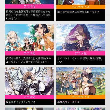
アニメ化
コミカライズ
目覚めたら最強装備と宇宙船持ちだった
鍛冶屋ではじめる異世界スローライフ
ので、一戸建て目指して傭兵として自由
に生きたい
アニメ化
アニメ化
捨てられ聖女の異世界ごはん旅 隠れスキ
サイレント・ウィッチ 沈黙の魔女の隠し
ルでキャンピングカーを召喚しました
ごと
アニメ化
コミカライズ
魔術師クノンは見えている
異世界ウォーキング