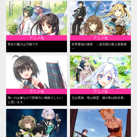
アニメ化
アニメ化
聖女の魔力は万能です
世界最強の後衛 ～迷宮国の新人探索者
～
アニメ化
アニメ化
痛いのは嫌なので防御力に極振りしたい
父は英雄、母は精霊、娘の私は転生者。
と思います。