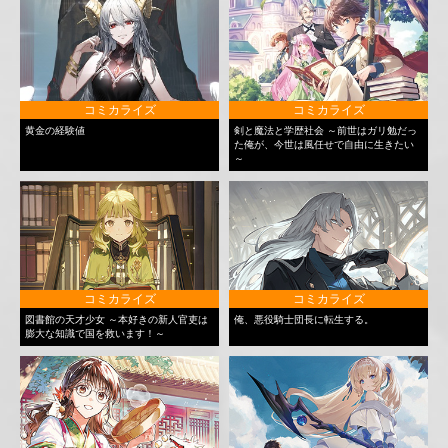
コミカライズ
コミカライズ
黄金の経験値
剣と魔法と学歴社会 ～前世はガリ勉だっ
た俺が、今世は風任せで自由に生きたい
～
コミカライズ
コミカライズ
図書館の天才少女 ～本好きの新人官吏は
俺、悪役騎士団長に転生する。
膨大な知識で国を救います！～