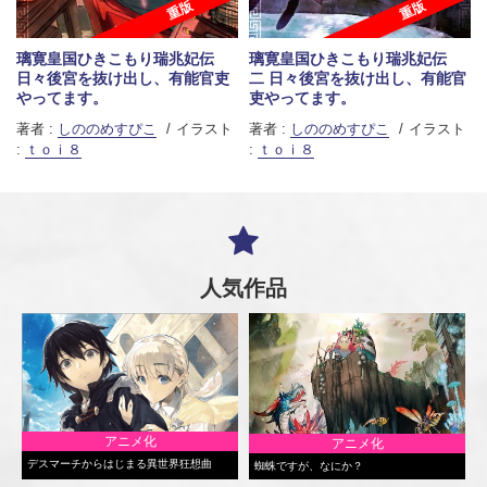
重版
重版
璃寛皇国ひきこもり瑞兆妃伝
璃寛皇国ひきこもり瑞兆妃伝
日々後宮を抜け出し、有能官吏
二 日々後宮を抜け出し、有能官
やってます。
吏やってます。
著者 :
しののめすぴこ
イラスト
著者 :
しののめすぴこ
イラスト
:
ｔｏｉ８
:
ｔｏｉ８
人気作品
アニメ化
アニメ化
デスマーチからはじまる異世界狂想曲
蜘蛛ですが、なにか？