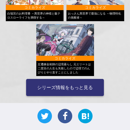
コミカライズ
コミカライズ
白瑞宮のお料理番 ～異世界の神様と飯テ
おっさん異世界で最強になる ～物理特化
ロスローライフを満喫する～
の覚醒者～
コミカライズ
左遷錬金術師の辺境暮らし 元エリートは
二度目の人生も失敗したので辺境でのん
びりとやり直すことにしました
シリーズ情報をもっと見る