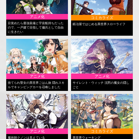
アニメ化
コミカライズ
目覚めたら最強装備と宇宙船持ちだった
鍛冶屋ではじめる異世界スローライフ
ので、一戸建て目指して傭兵として自由
に生きたい
アニメ化
アニメ化
捨てられ聖女の異世界ごはん旅 隠れスキ
サイレント・ウィッチ 沈黙の魔女の隠し
ルでキャンピングカーを召喚しました
ごと
アニメ化
コミカライズ
魔術師クノンは見えている
異世界ウォーキング