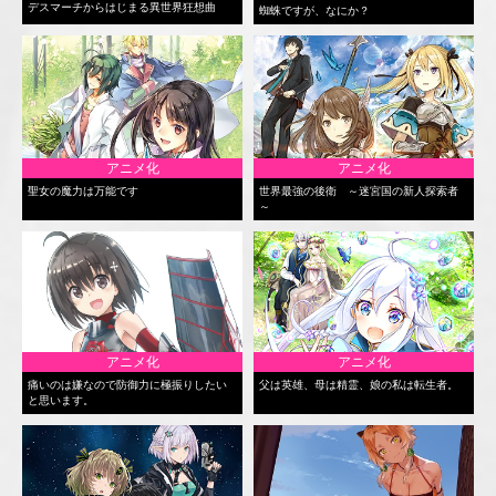
デスマーチからはじまる異世界狂想曲
蜘蛛ですが、なにか？
アニメ化
アニメ化
聖女の魔力は万能です
世界最強の後衛 ～迷宮国の新人探索者
～
アニメ化
アニメ化
痛いのは嫌なので防御力に極振りしたい
父は英雄、母は精霊、娘の私は転生者。
と思います。