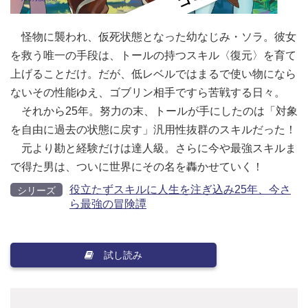
怪物に襲われ、仮死状態となった幼なじみ・ソラ。彼女
を救う唯一の手段は、トールの持つスキル〈復元〉を育て
上げることだけ。だが、低レベルではまるで使い物になら
ないその性能ゆえ、ゴブリン相手ですら苦戦する日々。
それから25年。努力の末、トールが手にしたのは「対象
を自由に過去の状態に戻す」汎用性抜群のスキルだった！
元より勘と経験だけは達人級。さらに今や最強スキルま
で得た男は、ついに世界にその名を轟かせていく！
役立たずスキルに人生を注ぎ込み25年、今さ
シリーズ
ら最強の冒険譚
試し読み