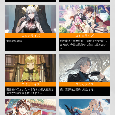
コミカライズ
コミカライズ
黄金の経験値
剣と魔法と学歴社会 ～前世はガリ勉だっ
た俺が、今世は風任せで自由に生きたい
～
コミカライズ
コミカライズ
図書館の天才少女 ～本好きの新人官吏は
俺、悪役騎士団長に転生する。
膨大な知識で国を救います！～