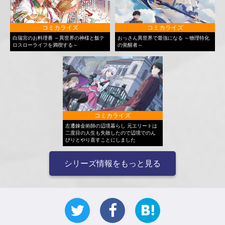
コミカライズ
コミカライズ
白瑞宮のお料理番 ～異世界の神様と飯テ
おっさん異世界で最強になる ～物理特化
ロスローライフを満喫する～
の覚醒者～
コミカライズ
左遷錬金術師の辺境暮らし 元エリートは
二度目の人生も失敗したので辺境でのん
びりとやり直すことにしました
シリーズ情報をもっと見る