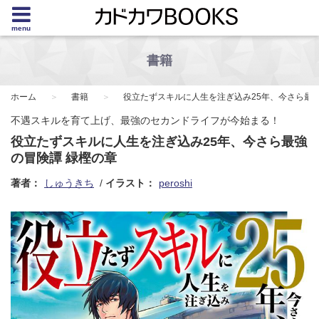
menu
書籍
ホーム
書籍
役立たずスキルに人生を注ぎ込み25年、今さら最
不遇スキルを育て上げ、最強のセカンドライフが今始まる！
役立たずスキルに人生を注ぎ込み25年、今さら最強
の冒険譚 緑樫の章
著者：
しゅうきち
イラスト：
peroshi