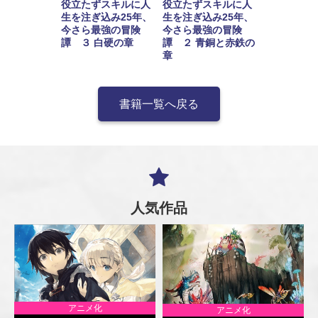
役立たずスキルに人
役立たずスキルに人
生を注ぎ込み25年、
生を注ぎ込み25年、
今さら最強の冒険
今さら最強の冒険
譚 ３ 白硬の章
譚 ２ 青銅と赤鉄の
章
書籍一覧へ戻る
人気作品
アニメ化
アニメ化