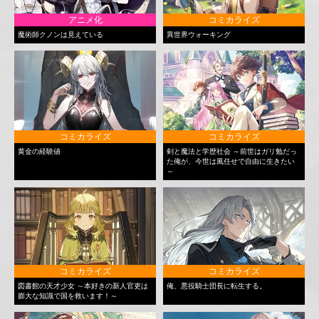
アニメ化
コミカライズ
魔術師クノンは見えている
異世界ウォーキング
コミカライズ
コミカライズ
黄金の経験値
剣と魔法と学歴社会 ～前世はガリ勉だっ
た俺が、今世は風任せで自由に生きたい
～
コミカライズ
コミカライズ
図書館の天才少女 ～本好きの新人官吏は
俺、悪役騎士団長に転生する。
膨大な知識で国を救います！～