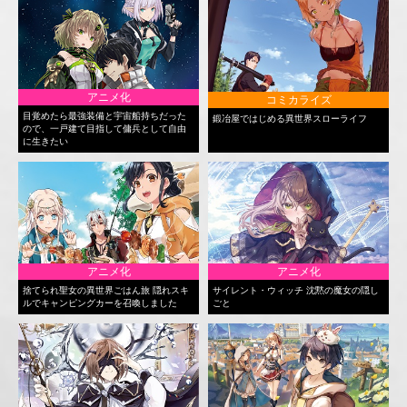
アニメ化
コミカライズ
目覚めたら最強装備と宇宙船持ちだった
鍛冶屋ではじめる異世界スローライフ
ので、一戸建て目指して傭兵として自由
に生きたい
アニメ化
アニメ化
捨てられ聖女の異世界ごはん旅 隠れスキ
サイレント・ウィッチ 沈黙の魔女の隠し
ルでキャンピングカーを召喚しました
ごと