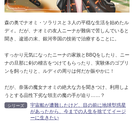
森の奥でナオミ・ソラリスと３人の平穏な生活を始めたル
ディ。だが、ナオミの友人ニーナが難病で苦しんでいると
聞き、逡巡の末、銀河帝国の技術で治療することに。
すっかり元気になったニーナの家族とBBQをしたり、ニー
ナの旦那に剣の稽古をつけてもらったり、実験体のゴブリ
ンを飼ったりと、ルディの周りは何だか賑やかに！
だが、奈落の魔女ナオミの絶大な力を聞きつけ、利用しよ
うとする品性下劣な領主の魔の手が迫り……？
宇宙船が遭難したけど、目の前に地球型惑星
シリーズ
があったから、今までの人生を捨ててイージ
ーに生きたい