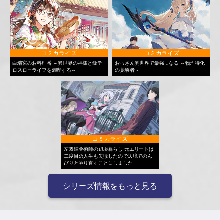
コミカライズ
コミカライズ
白瑞宮のお料理番 ～異世界の神様と飯テ
おっさん異世界で最強になる ～物理特化
ロスローライフを満喫する～
の覚醒者～
コミカライズ
左遷錬金術師の辺境暮らし 元エリートは
二度目の人生も失敗したので辺境でのん
びりとやり直すことにしました
シリーズ情報をもっと見る