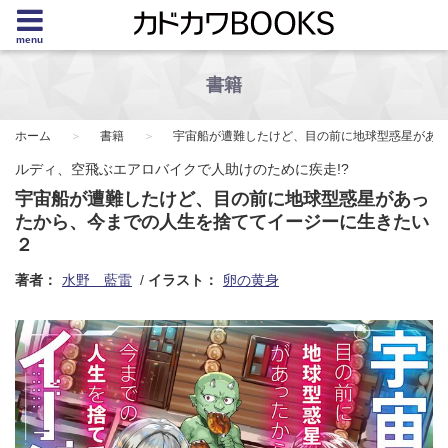
menu
書籍
ホーム
書籍
宇宙船が遭難したけど、目の前に地球型惑星があ
ルディ、空飛ぶエアロバイクで人助けのために疾走!?
宇宙船が遭難したけど、目の前に地球型惑星があっ
たから、今までの人生を捨ててイージーに生きたい
２
著者：
水野 藍雷
イラスト：
卵の黄身