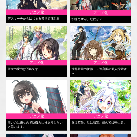
アニメ化
アニメ化
デスマーチからはじまる異世界狂想曲
蜘蛛ですが、なにか？
アニメ化
アニメ化
聖女の魔力は万能です
世界最強の後衛 ～迷宮国の新人探索者
～
アニメ化
アニメ化
痛いのは嫌なので防御力に極振りしたい
父は英雄、母は精霊、娘の私は転生者。
と思います。