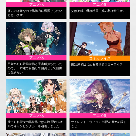
アニメ化
アニメ化
痛いのは嫌なので防御力に極振りしたい
父は英雄、母は精霊、娘の私は転生者。
と思います。
アニメ化
コミカライズ
目覚めたら最強装備と宇宙船持ちだった
鍛冶屋ではじめる異世界スローライフ
ので、一戸建て目指して傭兵として自由
に生きたい
アニメ化
アニメ化
捨てられ聖女の異世界ごはん旅 隠れスキ
サイレント・ウィッチ 沈黙の魔女の隠し
ルでキャンピングカーを召喚しました
ごと