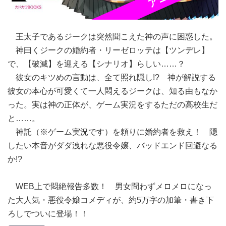
王太子であるジークは突然聞こえた神の声に困惑した。
神曰くジークの婚約者・リーゼロッテは【ツンデレ】
で、【破滅】を迎える【シナリオ】らしい……？
彼女のキツめの言動は、全て照れ隠し!? 神が解説する
彼女の本心が可愛くて一人悶えるジークは、知る由もなか
った。実は神の正体が、ゲーム実況をするただの高校生だ
と……。
神託（※ゲーム実況です）を頼りに婚約者を救え！ 隠
したい本音がダダ洩れな悪役令嬢、バッドエンド回避なる
か!?
WEB上で悶絶報告多数！ 男女問わずメロメロになっ
た大人気・悪役令嬢コメディが、約5万字の加筆・書き下
ろしでついに登場！！