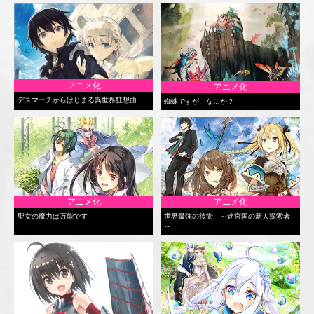
アニメ化
アニメ化
デスマーチからはじまる異世界狂想曲
蜘蛛ですが、なにか？
アニメ化
アニメ化
聖女の魔力は万能です
世界最強の後衛 ～迷宮国の新人探索者
～