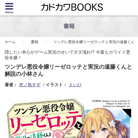
menu
書籍
ホーム
書籍
ツンデレ悪役令嬢リーゼロッテと実況の遠藤くん
隠したい本心がゲーム実況のせいでダダ洩れ!? 今最もカワイイ悪
役令嬢！
ツンデレ悪役令嬢リーゼロッテと実況の遠藤くんと
解説の小林さん
著者：
恵ノ島すず
イラスト：
えいひ