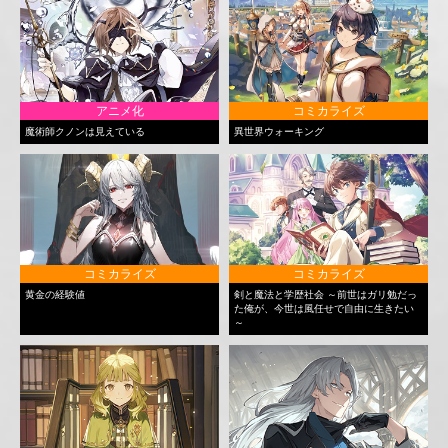
アニメ化
コミカライズ
魔術師クノンは見えている
異世界ウォーキング
コミカライズ
コミカライズ
黄金の経験値
剣と魔法と学歴社会 ～前世はガリ勉だっ
た俺が、今世は風任せで自由に生きたい
～