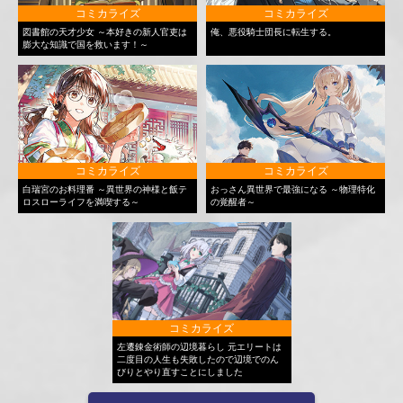
コミカライズ
コミカライズ
図書館の天才少女 ～本好きの新人官吏は
俺、悪役騎士団長に転生する。
膨大な知識で国を救います！～
コミカライズ
コミカライズ
白瑞宮のお料理番 ～異世界の神様と飯テ
おっさん異世界で最強になる ～物理特化
ロスローライフを満喫する～
の覚醒者～
コミカライズ
左遷錬金術師の辺境暮らし 元エリートは
二度目の人生も失敗したので辺境でのん
びりとやり直すことにしました