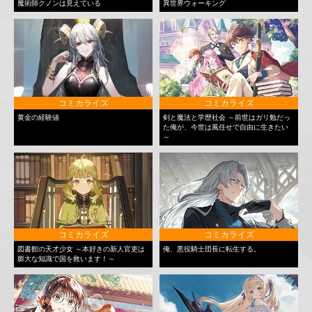
魔術師クノンは見えている
異世界ウォーキング
コミカライズ
コミカライズ
黄金の経験値
剣と魔法と学歴社会 ～前世はガリ勉だっ
た俺が、今世は風任せで自由に生きたい
～
コミカライズ
コミカライズ
図書館の天才少女 ～本好きの新人官吏は
俺、悪役騎士団長に転生する。
膨大な知識で国を救います！～