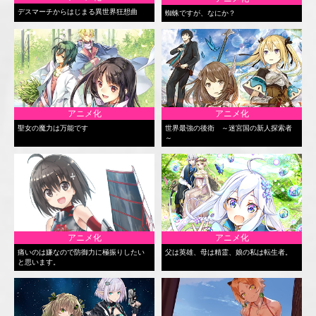
デスマーチからはじまる異世界狂想曲
蜘蛛ですが、なにか？
アニメ化
アニメ化
聖女の魔力は万能です
世界最強の後衛 ～迷宮国の新人探索者
～
アニメ化
アニメ化
痛いのは嫌なので防御力に極振りしたい
父は英雄、母は精霊、娘の私は転生者。
と思います。