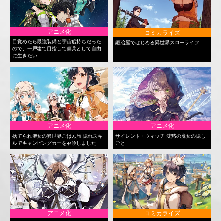
アニメ化
コミカライズ
目覚めたら最強装備と宇宙船持ちだった
鍛冶屋ではじめる異世界スローライフ
ので、一戸建て目指して傭兵として自由
に生きたい
アニメ化
アニメ化
捨てられ聖女の異世界ごはん旅 隠れスキ
サイレント・ウィッチ 沈黙の魔女の隠し
ルでキャンピングカーを召喚しました
ごと
アニメ化
コミカライズ