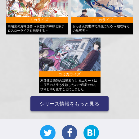
コミカライズ
コミカライズ
白瑞宮のお料理番 ～異世界の神様と飯テ
おっさん異世界で最強になる ～物理特化
ロスローライフを満喫する～
の覚醒者～
コミカライズ
左遷錬金術師の辺境暮らし 元エリートは
二度目の人生も失敗したので辺境でのん
びりとやり直すことにしました
シリーズ情報をもっと見る