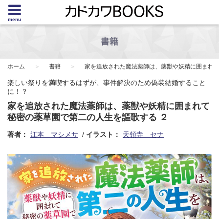
menu
書籍
ホーム
書籍
家を追放された魔法薬師は、薬獣や妖精に囲まれ
楽しい祭りを満喫するはずが、事件解決のため偽装結婚すること
に！？
家を追放された魔法薬師は、薬獣や妖精に囲まれて
秘密の薬草園で第二の人生を謳歌する ２
著者：
江本 マシメサ
イラスト：
天領寺 セナ