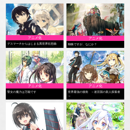
アニメ化
アニメ化
デスマーチからはじまる異世界狂想曲
蜘蛛ですが、なにか？
アニメ化
アニメ化
聖女の魔力は万能です
世界最強の後衛 ～迷宮国の新人探索者
～