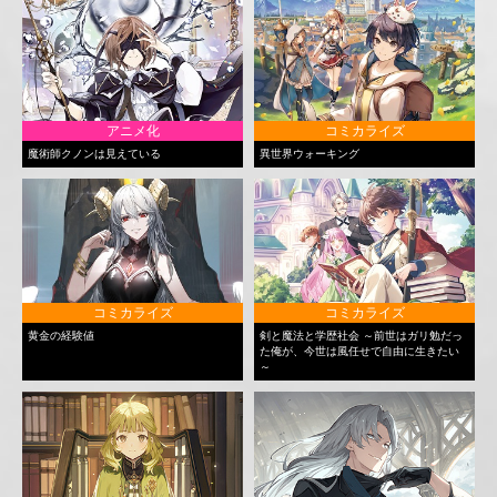
アニメ化
コミカライズ
魔術師クノンは見えている
異世界ウォーキング
コミカライズ
コミカライズ
黄金の経験値
剣と魔法と学歴社会 ～前世はガリ勉だっ
た俺が、今世は風任せで自由に生きたい
～