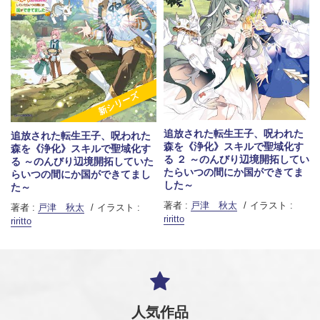
新シリーズ
追放された転生王子、呪われた
追放された転生王子、呪われた
森を《浄化》スキルで聖域化す
森を《浄化》スキルで聖域化す
る ２ ～のんびり辺境開拓してい
る ～のんびり辺境開拓していた
たらいつの間にか国ができてま
らいつの間にか国ができてまし
した～
た～
著者 :
戸津 秋太
イラスト :
著者 :
戸津 秋太
イラスト :
riritto
riritto
人気作品