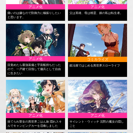
アニメ化
アニメ化
痛いのは嫌なので防御力に極振りしたい
父は英雄、母は精霊、娘の私は転生者。
と思います。
アニメ化
コミカライズ
目覚めたら最強装備と宇宙船持ちだった
鍛冶屋ではじめる異世界スローライフ
ので、一戸建て目指して傭兵として自由
に生きたい
アニメ化
アニメ化
捨てられ聖女の異世界ごはん旅 隠れスキ
サイレント・ウィッチ 沈黙の魔女の隠し
ルでキャンピングカーを召喚しました
ごと