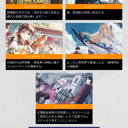
コミカライズ
コミカライズ
図書館の天才少女 ～本好きの新人官吏は
俺、悪役騎士団長に転生する。
膨大な知識で国を救います！～
コミカライズ
コミカライズ
白瑞宮のお料理番 ～異世界の神様と飯テ
おっさん異世界で最強になる ～物理特化
ロスローライフを満喫する～
の覚醒者～
コミカライズ
左遷錬金術師の辺境暮らし 元エリートは
二度目の人生も失敗したので辺境でのん
びりとやり直すことにしました