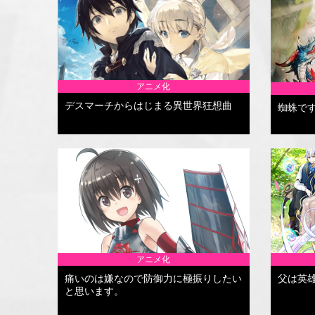
アニメ化
デスマーチからはじまる異世界狂想曲
蜘蛛で
アニメ化
痛いのは嫌なので防御力に極振りしたい
父は英
と思います。