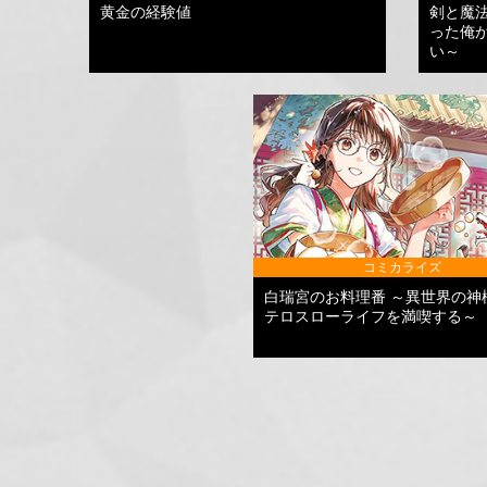
黄金の経験値
剣と魔
った俺
い～
コミカライズ
白瑞宮のお料理番 ～異世界の神
テロスローライフを満喫する～