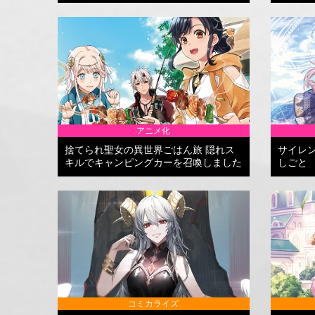
アニメ化
捨てられ聖女の異世界ごはん旅 隠れス
サイレ
キルでキャンピングカーを召喚しました
しごと
コミカライズ