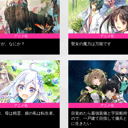
アニメ化
アニメ化
すが、なにか？
聖女の魔力は万能です
アニメ化
アニメ化
雄、母は精霊、娘の私は転生者。
目覚めたら最強装備と宇宙船持
ので、一戸建て目指して傭兵と
に生きたい