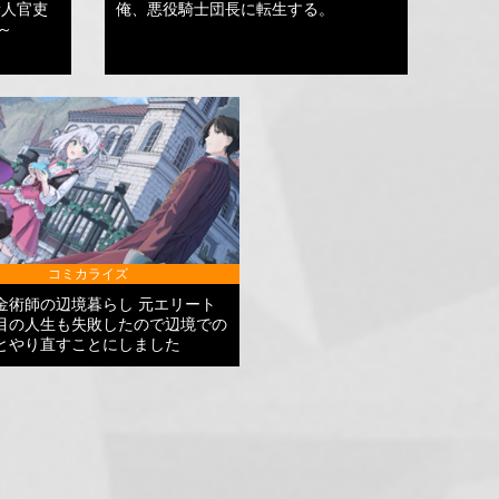
新人官吏
俺、悪役騎士団長に転生する。
～
コミカライズ
金術師の辺境暮らし 元エリート
目の人生も失敗したので辺境での
とやり直すことにしました