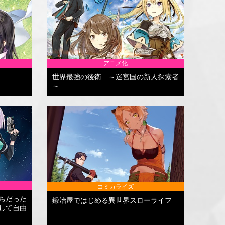
アニメ化
世界最強の後衛 ～迷宮国の新人探索者
～
コミカライズ
ちだった
鍛冶屋ではじめる異世界スローライフ
して自由