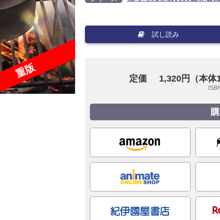
試し読み
重版
定価
1,320円（本体
ISB
購