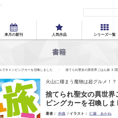
S」
来月の新刊
人気作品
シリーズ一覧
書籍
キルでキャンピングカーを召喚しました
捨てられ聖女の異世界ごはん旅 ３ 
火山に棲まう魔物は超グルメ！？
捨てられ聖女の異世界
ピングカーを召喚しま
著者：
米織
イラスト：
仁藤 あかね