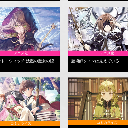
アニメ化
アニメ化
ント・ウィッチ 沈黙の魔女の隠
魔術師クノンは見えている
コミカライズ
コミカライズ