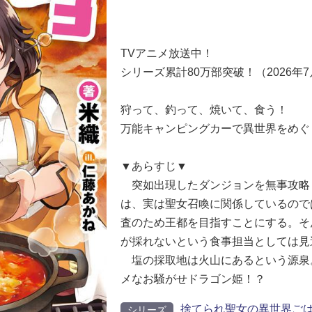
TVアニメ放送中！
シリーズ累計80万部突破！（2026
狩って、釣って、焼いて、食う！
万能キャンピングカーで異世界をめぐ
▼あらすじ▼
突如出現したダンジョンを無事攻略
は、実は聖女召喚に関係しているので
査のため王都を目指すことにする。そ
が採れないという食事担当としては見
塩の採取地は火山にあるという源泉
メなお騒がせドラゴン姫！？
捨てられ聖女の異世界ごは
シリーズ