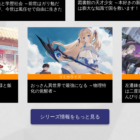
図書館の天才少女 ～本好きの
法と学歴社会 ～前世はガリ勉だ
は膨大な知識で国を救います！
が、今世は風任せで自由に生きた
コミカライズ
様と飯
おっさん異世界で最強になる ～物理特
左遷錬
化の覚醒者～
は二度
んびり
シリーズ情報をもっと見る