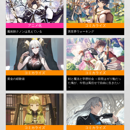
アニメ化
コミカライズ
魔術師クノンは見えている
異世界ウォーキング
コミカライズ
コミカライズ
黄金の経験値
剣と魔法と学歴社会 ～前世はガリ勉だっ
た俺が、今世は風任せで自由に生きたい
～
コミカライズ
コミカライズ