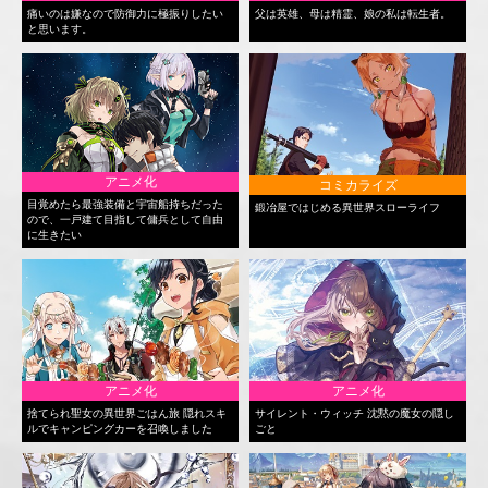
痛いのは嫌なので防御力に極振りしたい
父は英雄、母は精霊、娘の私は転生者。
と思います。
アニメ化
コミカライズ
目覚めたら最強装備と宇宙船持ちだった
鍛冶屋ではじめる異世界スローライフ
ので、一戸建て目指して傭兵として自由
に生きたい
アニメ化
アニメ化
捨てられ聖女の異世界ごはん旅 隠れスキ
サイレント・ウィッチ 沈黙の魔女の隠し
ルでキャンピングカーを召喚しました
ごと