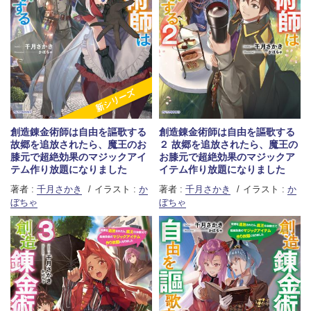
新シリーズ
創造錬金術師は自由を謳歌する
創造錬金術師は自由を謳歌する
故郷を追放されたら、魔王のお
２ 故郷を追放されたら、魔王の
膝元で超絶効果のマジックアイ
お膝元で超絶効果のマジックア
テム作り放題になりました
イテム作り放題になりました
著者 :
千月さかき
イラスト :
か
著者 :
千月さかき
イラスト :
か
ぼちゃ
ぼちゃ