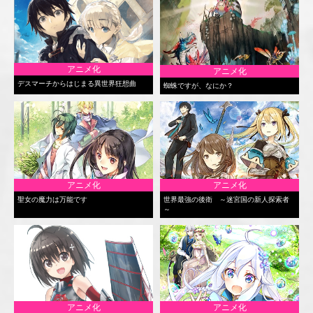
アニメ化
アニメ化
デスマーチからはじまる異世界狂想曲
蜘蛛ですが、なにか？
アニメ化
アニメ化
聖女の魔力は万能です
世界最強の後衛 ～迷宮国の新人探索者
～
アニメ化
アニメ化