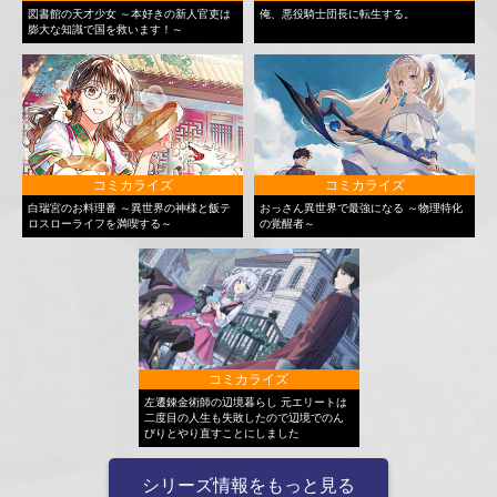
図書館の天才少女 ～本好きの新人官吏は
俺、悪役騎士団長に転生する。
膨大な知識で国を救います！～
コミカライズ
コミカライズ
白瑞宮のお料理番 ～異世界の神様と飯テ
おっさん異世界で最強になる ～物理特化
ロスローライフを満喫する～
の覚醒者～
コミカライズ
左遷錬金術師の辺境暮らし 元エリートは
二度目の人生も失敗したので辺境でのん
びりとやり直すことにしました
シリーズ情報をもっと見る