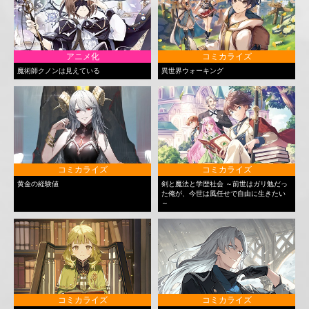
アニメ化
コミカライズ
魔術師クノンは見えている
異世界ウォーキング
コミカライズ
コミカライズ
黄金の経験値
剣と魔法と学歴社会 ～前世はガリ勉だっ
た俺が、今世は風任せで自由に生きたい
～
コミカライズ
コミカライズ