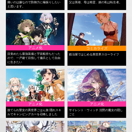
痛いのは嫌なので防御力に極振りしたい
父は英雄、母は精霊、娘の私は転生者。
と思います。
アニメ化
コミカライズ
目覚めたら最強装備と宇宙船持ちだった
鍛冶屋ではじめる異世界スローライフ
ので、一戸建て目指して傭兵として自由
に生きたい
アニメ化
アニメ化
捨てられ聖女の異世界ごはん旅 隠れスキ
サイレント・ウィッチ 沈黙の魔女の隠し
ルでキャンピングカーを召喚しました
ごと