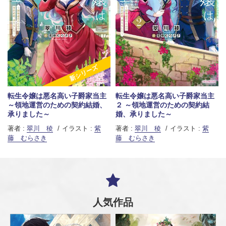
新シリーズ
転生令嬢は悪名高い子爵家当主
転生令嬢は悪名高い子爵家当主
～領地運営のための契約結婚、
２ ～領地運営のための契約結
承りました～
婚、承りました～
著者 :
翠川 稜
イラスト :
紫
著者 :
翠川 稜
イラスト :
紫
藤 むらさき
藤 むらさき
人気作品