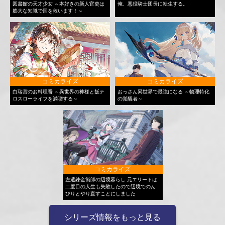
図書館の天才少女 ～本好きの新人官吏は
俺、悪役騎士団長に転生する。
膨大な知識で国を救います！～
コミカライズ
コミカライズ
白瑞宮のお料理番 ～異世界の神様と飯テ
おっさん異世界で最強になる ～物理特化
ロスローライフを満喫する～
の覚醒者～
コミカライズ
左遷錬金術師の辺境暮らし 元エリートは
二度目の人生も失敗したので辺境でのん
びりとやり直すことにしました
シリーズ情報をもっと見る