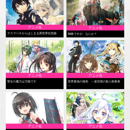
アニメ化
アニメ化
デスマーチからはじまる異世界狂想曲
蜘蛛ですが、なにか？
アニメ化
アニメ化
聖女の魔力は万能です
世界最強の後衛 ～迷宮国の新人探索者
～
アニメ化
アニメ化