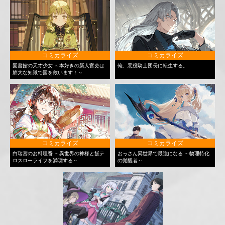
コミカライズ
コミカライズ
図書館の天才少女 ～本好きの新人官吏は
俺、悪役騎士団長に転生する。
膨大な知識で国を救います！～
コミカライズ
コミカライズ
白瑞宮のお料理番 ～異世界の神様と飯テ
おっさん異世界で最強になる ～物理特化
ロスローライフを満喫する～
の覚醒者～