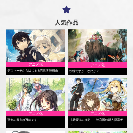
人気作品
アニメ化
アニメ化
デスマーチからはじまる異世界狂想曲
蜘蛛ですが、なにか？
アニメ化
アニメ化
聖女の魔力は万能です
世界最強の後衛 ～迷宮国の新人探索者
～