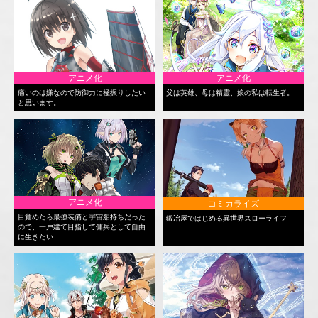
アニメ化
アニメ化
痛いのは嫌なので防御力に極振りしたい
父は英雄、母は精霊、娘の私は転生者。
と思います。
アニメ化
コミカライズ
目覚めたら最強装備と宇宙船持ちだった
鍛冶屋ではじめる異世界スローライフ
ので、一戸建て目指して傭兵として自由
に生きたい