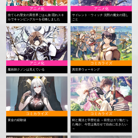
アニメ化
アニメ化
捨てられ聖女の異世界ごはん旅 隠れスキ
サイレント・ウィッチ 沈黙の魔女の隠し
ルでキャンピングカーを召喚しました
ごと
アニメ化
コミカライズ
魔術師クノンは見えている
異世界ウォーキング
コミカライズ
コミカライズ
黄金の経験値
剣と魔法と学歴社会 ～前世はガリ勉だっ
た俺が、今世は風任せで自由に生きたい
～