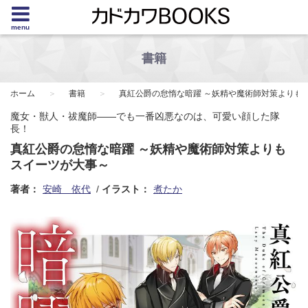
menu
書籍
ホーム
書籍
真紅公爵の怠惰な暗躍 ～妖精や魔術師対策よりも
魔女・獣人・祓魔師――でも一番凶悪なのは、可愛い顔した隊
長！
真紅公爵の怠惰な暗躍 ～妖精や魔術師対策よりも
スイーツが大事～
著者：
安崎 依代
イラスト：
煮たか