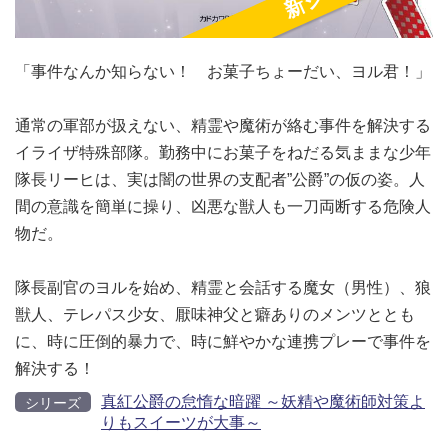
「事件なんか知らない！ お菓子ちょーだい、ヨル君！」
通常の軍部が扱えない、精霊や魔術が絡む事件を解決する
イライザ特殊部隊。勤務中にお菓子をねだる気ままな少年
隊長リーヒは、実は闇の世界の支配者”公爵”の仮の姿。人
間の意識を簡単に操り、凶悪な獣人も一刀両断する危険人
物だ。
隊長副官のヨルを始め、精霊と会話する魔女（男性）、狼
獣人、テレパス少女、厭味神父と癖ありのメンツととも
に、時に圧倒的暴力で、時に鮮やかな連携プレーで事件を
解決する！
真紅公爵の怠惰な暗躍 ～妖精や魔術師対策よ
シリーズ
りもスイーツが大事～