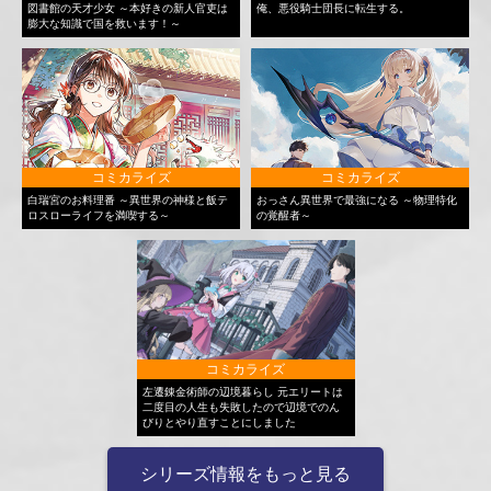
図書館の天才少女 ～本好きの新人官吏は
俺、悪役騎士団長に転生する。
膨大な知識で国を救います！～
コミカライズ
コミカライズ
白瑞宮のお料理番 ～異世界の神様と飯テ
おっさん異世界で最強になる ～物理特化
ロスローライフを満喫する～
の覚醒者～
コミカライズ
左遷錬金術師の辺境暮らし 元エリートは
二度目の人生も失敗したので辺境でのん
びりとやり直すことにしました
シリーズ情報をもっと見る