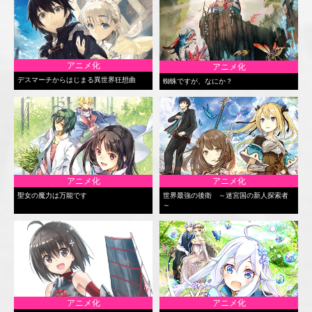
アニメ化
アニメ化
デスマーチからはじまる異世界狂想曲
蜘蛛ですが、なにか？
アニメ化
アニメ化
聖女の魔力は万能です
世界最強の後衛 ～迷宮国の新人探索者
～
アニメ化
アニメ化