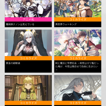
アニメ化
コミカライズ
魔術師クノンは見えている
異世界ウォーキング
コミカライズ
コミカライズ
黄金の経験値
剣と魔法と学歴社会 ～前世はガリ勉だっ
た俺が、今世は風任せで自由に生きたい
～
コミカライズ
コミカライズ