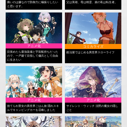
痛いのは嫌なので防御力に極振りしたい
父は英雄、母は精霊、娘の私は転生者。
と思います。
アニメ化
コミカライズ
目覚めたら最強装備と宇宙船持ちだった
鍛冶屋ではじめる異世界スローライフ
ので、一戸建て目指して傭兵として自由
に生きたい
アニメ化
アニメ化
捨てられ聖女の異世界ごはん旅 隠れスキ
サイレント・ウィッチ 沈黙の魔女の隠し
ルでキャンピングカーを召喚しました
ごと