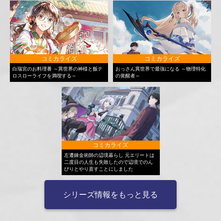
コミカライズ
コミカライズ
白瑞宮のお料理番 ～異世界の神様と飯テ
おっさん異世界で最強になる ～物理特化
ロスローライフを満喫する～
の覚醒者～
コミカライズ
左遷錬金術師の辺境暮らし 元エリートは
二度目の人生も失敗したので辺境でのん
びりとやり直すことにしました
シリーズ情報をもっと見る