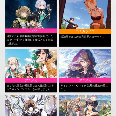
アニメ化
コミカライズ
目覚めたら最強装備と宇宙船持ちだった
鍛冶屋ではじめる異世界スローライフ
ので、一戸建て目指して傭兵として自由
に生きたい
アニメ化
アニメ化
捨てられ聖女の異世界ごはん旅 隠れスキ
サイレント・ウィッチ 沈黙の魔女の隠し
ルでキャンピングカーを召喚しました
ごと