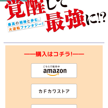
――購入はコチラ!――