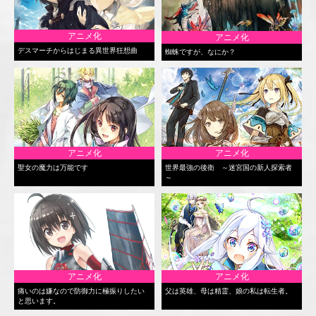
アニメ化
アニメ化
デスマーチからはじまる異世界狂想曲
蜘蛛ですが、なにか？
アニメ化
アニメ化
聖女の魔力は万能です
世界最強の後衛 ～迷宮国の新人探索者
～
アニメ化
アニメ化
痛いのは嫌なので防御力に極振りしたい
父は英雄、母は精霊、娘の私は転生者。
と思います。