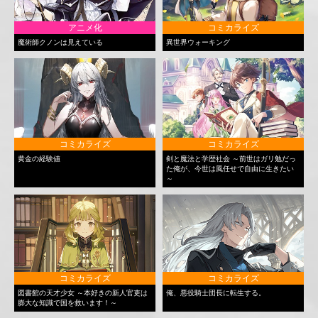
アニメ化
コミカライズ
魔術師クノンは見えている
異世界ウォーキング
コミカライズ
コミカライズ
黄金の経験値
剣と魔法と学歴社会 ～前世はガリ勉だっ
た俺が、今世は風任せで自由に生きたい
～
コミカライズ
コミカライズ
図書館の天才少女 ～本好きの新人官吏は
俺、悪役騎士団長に転生する。
膨大な知識で国を救います！～