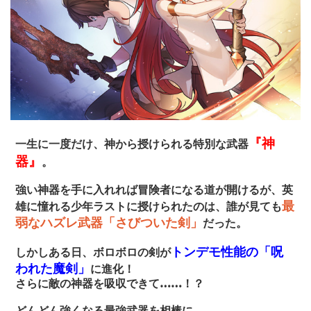
『神
一生に一度だけ、神から授けられる特別な武器
器』
。
強い神器を手に入れれば冒険者になる道が開けるが、英
最
雄に憧れる少年ラストに授けられたのは、誰が見ても
弱なハズレ武器「さびついた剣」
だった。
トンデモ性能の「呪
しかしある日、ボロボロの剣が
われた魔剣」
に進化！
さらに敵の神器を吸収できて……！？
どんどん強くなる最強武器を相棒に、