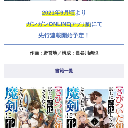
2021年9月頃
より
ガンガンONLINE
にて
[アプリ版]
先行連載開始予定！
作画：野営地／構成：長谷川絢也
書籍一覧