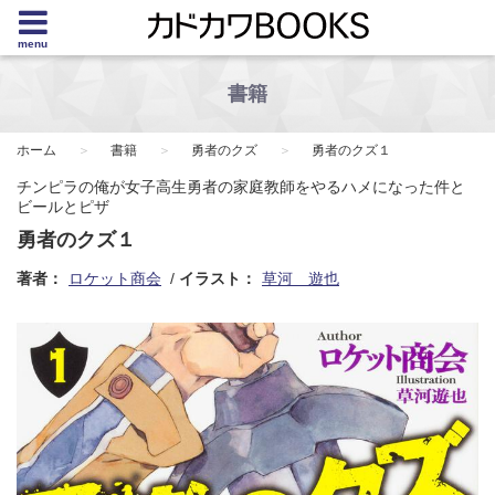
menu
書籍
ホーム
書籍
勇者のクズ
勇者のクズ１
チンピラの俺が女子高生勇者の家庭教師をやるハメになった件と
ビールとピザ
勇者のクズ１
著者：
ロケット商会
イラスト：
草河 遊也