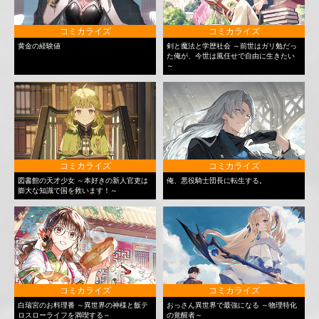
コミカライズ
コミカライズ
黄金の経験値
剣と魔法と学歴社会 ～前世はガリ勉だっ
た俺が、今世は風任せで自由に生きたい
～
コミカライズ
コミカライズ
図書館の天才少女 ～本好きの新人官吏は
俺、悪役騎士団長に転生する。
膨大な知識で国を救います！～
コミカライズ
コミカライズ
白瑞宮のお料理番 ～異世界の神様と飯テ
おっさん異世界で最強になる ～物理特化
ロスローライフを満喫する～
の覚醒者～