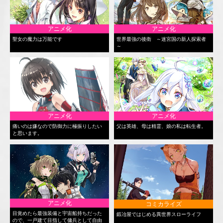
アニメ化
アニメ化
聖女の魔力は万能です
世界最強の後衛 ～迷宮国の新人探索者
～
アニメ化
アニメ化
痛いのは嫌なので防御力に極振りしたい
父は英雄、母は精霊、娘の私は転生者。
と思います。
アニメ化
コミカライズ
目覚めたら最強装備と宇宙船持ちだった
鍛冶屋ではじめる異世界スローライフ
ので、一戸建て目指して傭兵として自由