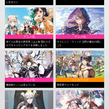
に生きたい
アニメ化
アニメ化
捨てられ聖女の異世界ごはん旅 隠れスキ
サイレント・ウィッチ 沈黙の魔女の隠し
ルでキャンピングカーを召喚しました
ごと
アニメ化
コミカライズ
魔術師クノンは見えている
異世界ウォーキング