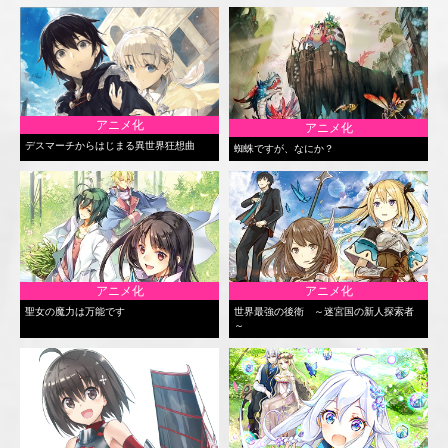
アニメ化
アニメ化
デスマーチからはじまる異世界狂想曲
蜘蛛ですが、なにか？
アニメ化
アニメ化
聖女の魔力は万能です
世界最強の後衛 ～迷宮国の新人探索者
～