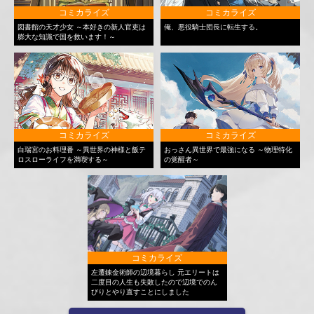
コミカライズ
コミカライズ
図書館の天才少女 ～本好きの新人官吏は
俺、悪役騎士団長に転生する。
膨大な知識で国を救います！～
コミカライズ
コミカライズ
白瑞宮のお料理番 ～異世界の神様と飯テ
おっさん異世界で最強になる ～物理特化
ロスローライフを満喫する～
の覚醒者～
コミカライズ
左遷錬金術師の辺境暮らし 元エリートは
二度目の人生も失敗したので辺境でのん
びりとやり直すことにしました