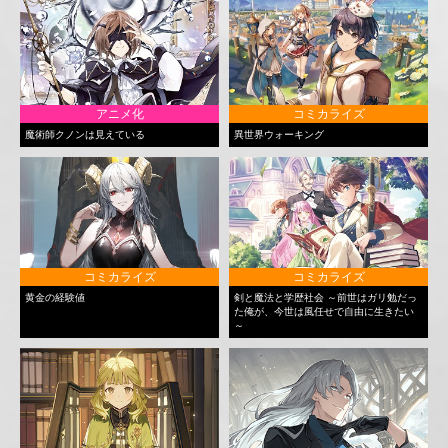
アニメ化
コミカライズ
魔術師クノンは見えている
異世界ウォーキング
コミカライズ
コミカライズ
黄金の経験値
剣と魔法と学歴社会 ～前世はガリ勉だっ
た俺が、今世は風任せで自由に生きたい
～