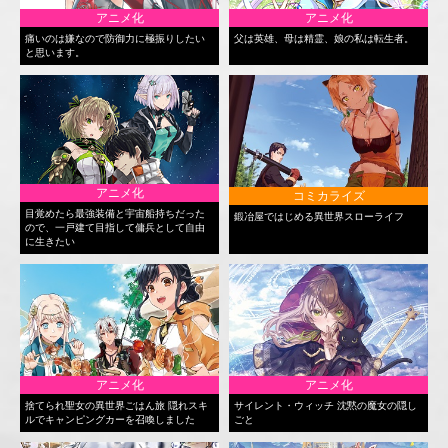
アニメ化
アニメ化
痛いのは嫌なので防御力に極振りしたい
父は英雄、母は精霊、娘の私は転生者。
と思います。
アニメ化
コミカライズ
目覚めたら最強装備と宇宙船持ちだった
鍛冶屋ではじめる異世界スローライフ
ので、一戸建て目指して傭兵として自由
に生きたい
アニメ化
アニメ化
捨てられ聖女の異世界ごはん旅 隠れスキ
サイレント・ウィッチ 沈黙の魔女の隠し
ルでキャンピングカーを召喚しました
ごと