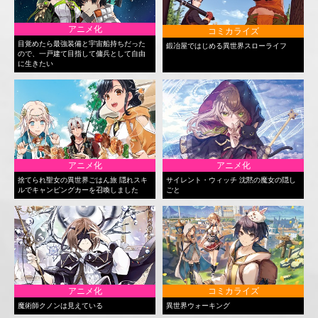
アニメ化
コミカライズ
目覚めたら最強装備と宇宙船持ちだった
鍛冶屋ではじめる異世界スローライフ
ので、一戸建て目指して傭兵として自由
に生きたい
アニメ化
アニメ化
捨てられ聖女の異世界ごはん旅 隠れスキ
サイレント・ウィッチ 沈黙の魔女の隠し
ルでキャンピングカーを召喚しました
ごと
アニメ化
コミカライズ
魔術師クノンは見えている
異世界ウォーキング