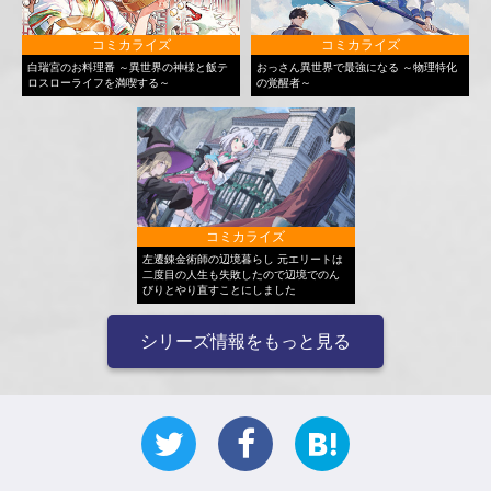
コミカライズ
コミカライズ
白瑞宮のお料理番 ～異世界の神様と飯テ
おっさん異世界で最強になる ～物理特化
ロスローライフを満喫する～
の覚醒者～
コミカライズ
左遷錬金術師の辺境暮らし 元エリートは
二度目の人生も失敗したので辺境でのん
びりとやり直すことにしました
シリーズ情報をもっと見る