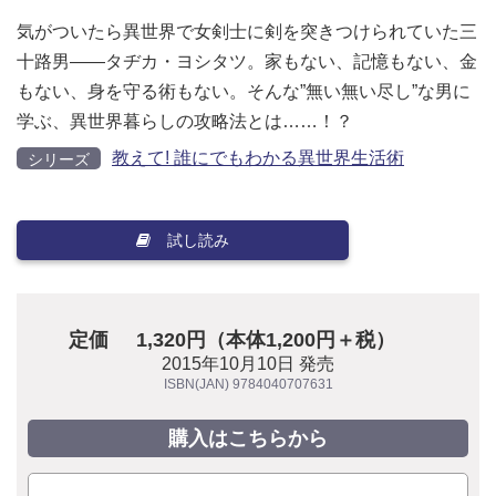
気がついたら異世界で女剣士に剣を突きつけられていた三
十路男――タヂカ・ヨシタツ。家もない、記憶もない、金
もない、身を守る術もない。そんな”無い無い尽し”な男に
学ぶ、異世界暮らしの攻略法とは……！？
教えて! 誰にでもわかる異世界生活術
シリーズ
試し読み
定価
1,320円（本体1,200円＋税）
2015年10月10日 発売
ISBN(JAN) 9784040707631
購入はこちらから