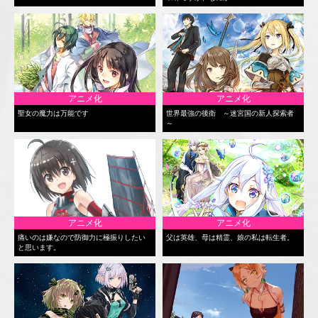
アニメ化
アニメ化
聖女の魔力は万能です
世界最強の後衛 ～迷宮国の新人探索者
～
アニメ化
アニメ化
痛いのは嫌なので防御力に極振りしたい
父は英雄、母は精霊、娘の私は転生者。
と思います。