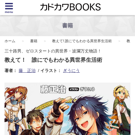
menu
書籍
ホーム
書籍
教えて! 誰にでもわかる異世界生活術
教え
三十路男、ゼロスタートの異世界・波瀾万丈物語！
教えて！ 誰にでもわかる異世界生活術
著者：
藤 正治
イラスト：
ぎうにう