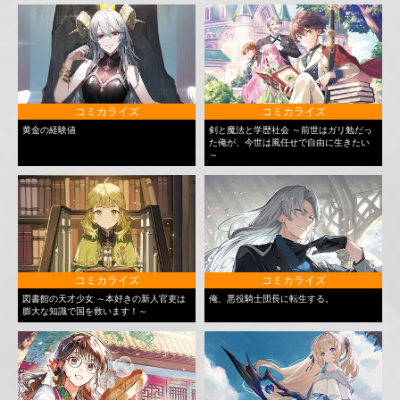
コミカライズ
コミカライズ
黄金の経験値
剣と魔法と学歴社会 ～前世はガリ勉だっ
た俺が、今世は風任せで自由に生きたい
～
コミカライズ
コミカライズ
図書館の天才少女 ～本好きの新人官吏は
俺、悪役騎士団長に転生する。
膨大な知識で国を救います！～