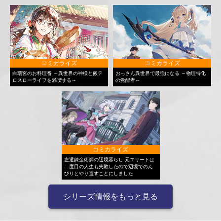
コミカライズ
コミカライズ
白瑞宮のお料理番 ～異世界の神様と飯テ
おっさん異世界で最強になる ～物理特化
ロスローライフを満喫する～
の覚醒者～
コミカライズ
左遷錬金術師の辺境暮らし 元エリートは
二度目の人生も失敗したので辺境でのん
びりとやり直すことにしました
シリーズ情報をもっと見る