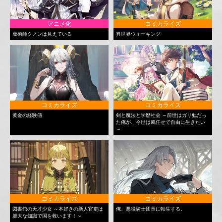
アニメ化
コミカライズ
魔術師クノンは見えている
異世界ウォーキング
コミカライズ
コミカライズ
黄金の経験値
剣と魔法と学歴社会 ～前世はガリ勉だっ
た俺が、今世は風任せで自由に生きたい
～
コミカライズ
コミカライズ
図書館の天才少女 ～本好きの新人官吏は
俺、悪役騎士団長に転生する。
膨大な知識で国を救います！～