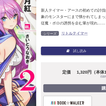
新人テイマー・アースの初めての討伐
象のモンスターにまで懐かれてしまっ
従魔・ポロの誘拐を企む輩が現れ……
リトルテイマー
シリーズ
試し読み
定価
1,320円（本体
ISB
購