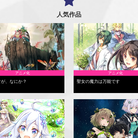
人気作品
アニメ化
アニメ化
すが、なにか？
聖女の魔力は万能です