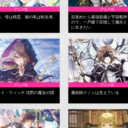
アニメ化
アニメ化
雄、母は精霊、娘の私は転生者。
目覚めたら最強装備と宇宙船持
ので、一戸建て目指して傭兵と
に生きたい
アニメ化
アニメ化
ント・ウィッチ 沈黙の魔女の隠
魔術師クノンは見えている