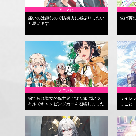
アニメ化
痛いのは嫌なので防御力に極振りしたい
父は英
と思います。
アニメ化
捨てられ聖女の異世界ごはん旅 隠れス
サイレ
キルでキャンピングカーを召喚しました
しごと