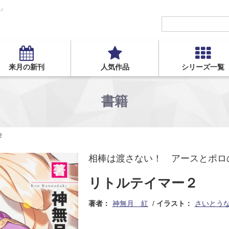
S」
来月の新刊
人気作品
シリーズ一覧
書籍
２
相棒は渡さない！ アースとポロ
リトルテイマー２
著者：
神無月 紅
イラスト：
さいとう