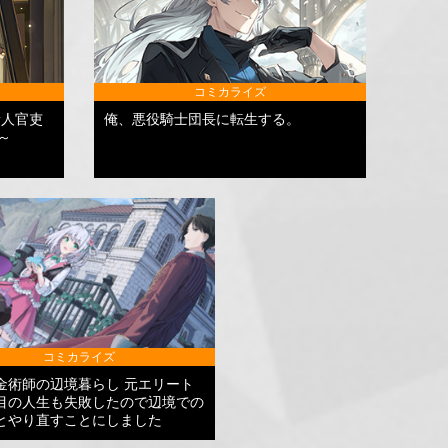
コミカライズ
新人官吏
俺、悪役騎士団長に転生する。
～
コミカライズ
金術師の辺境暮らし 元エリート
目の人生も失敗したので辺境での
とやり直すことにしました