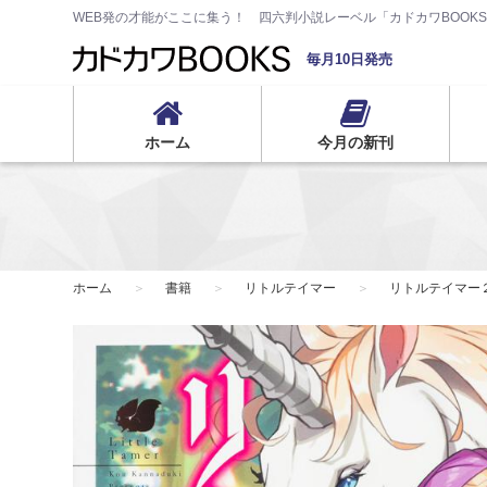
WEB発の才能がここに集う！ 四六判小説レーベル「カドカワBOOK
毎月10日発売
ホーム
今月の新刊
ホーム
書籍
リトルテイマー
リトルテイマー