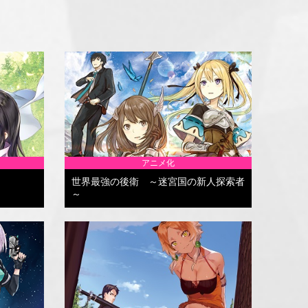
アニメ化
世界最強の後衛 ～迷宮国の新人探索者
～