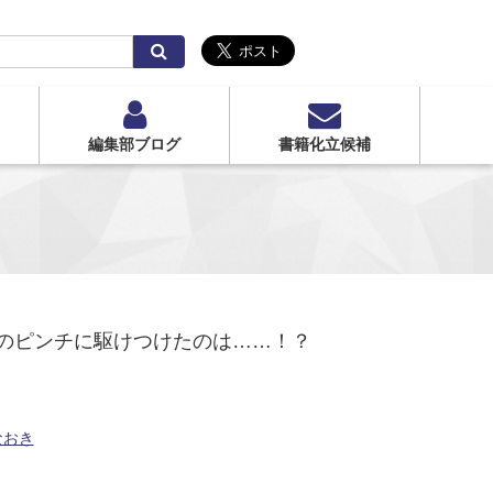
検
索
編集部ブログ
書籍化立候補
のピンチに駆けつけたのは……！？
なおき