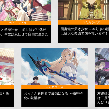
コミカライズ
コミカライズ
図書館の天才少女 ～本好きの
法と学歴社会 ～前世はガリ勉だ
は膨大な知識で国を救います！
が、今世は風任せで自由に生きた
コミカライズ
様と飯
おっさん異世界で最強になる ～物理特
左遷錬
化の覚醒者～
は二度
んびり