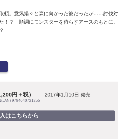
依頼。意気揚々と森に向かった彼だったが……討伐対
た！？ 順調にモンスターを侍らすアースのもとに、
？
1,200円＋税）
2017年1月10日 発売
N(JAN) 9784040721255
入はこちらから