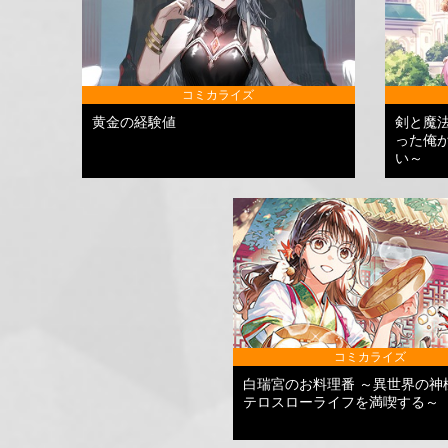
コミカライズ
黄金の経験値
剣と魔
った俺
い～
コミカライズ
白瑞宮のお料理番 ～異世界の神
テロスローライフを満喫する～