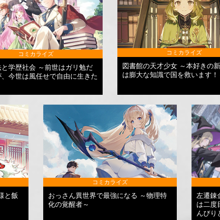
コミカライズ
コミカライズ
図書館の天才少女 ～本好きの
法と学歴社会 ～前世はガリ勉だ
は膨大な知識で国を救います！
が、今世は風任せで自由に生きた
コミカライズ
様と飯
おっさん異世界で最強になる ～物理特
左遷錬
化の覚醒者～
は二度
んびり