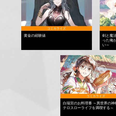
コミカライズ
黄金の経験値
剣と魔
った俺
い～
コミカライズ
白瑞宮のお料理番 ～異世界の神
テロスローライフを満喫する～