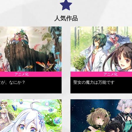
人気作品
アニメ化
アニメ化
すが、なにか？
聖女の魔力は万能です