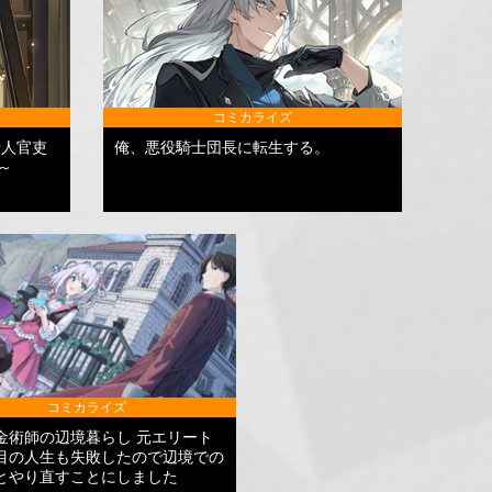
コミカライズ
新人官吏
俺、悪役騎士団長に転生する。
～
コミカライズ
金術師の辺境暮らし 元エリート
目の人生も失敗したので辺境での
とやり直すことにしました