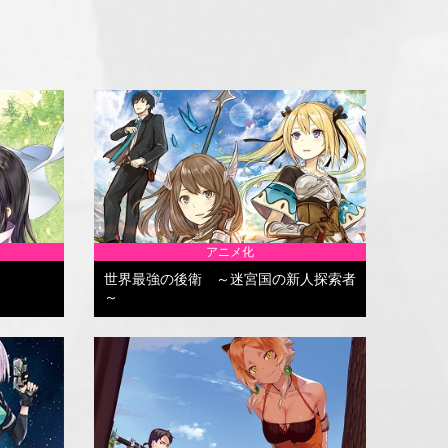
アニメ化
世界最強の後衛 ～迷宮国の新人探索者
～