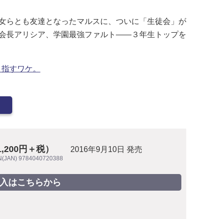
女らとも友達となったマルスに、ついに「生徒会」が
会長アリシア、学園最強ファルト――３年生トップを
目指すワケ。
1,200円＋税）
2016年9月10日 発売
N(JAN) 9784040720388
入はこちらから