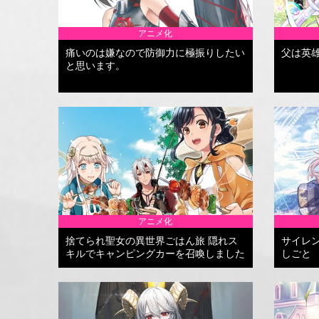
アニメ化
痛いのは嫌なので防御力に極振りしたい
父は英
と思います。
アニメ化
捨てられ聖女の異世界ごはん旅 隠れス
サイレ
キルでキャンピングカーを召喚しました
しごと