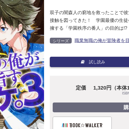
双子の闇森人の窮地を救ったことで彼
接触を図ってきた！ 学園最優の生徒
擁する「学園秩序の番人」の目的は!?
職業無職の俺が冒険者を
シリーズ
試し読み
定価
1,320円（本体
ISB
購