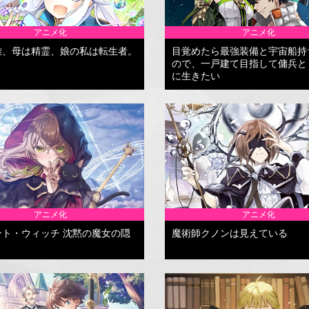
アニメ化
アニメ化
雄、母は精霊、娘の私は転生者。
目覚めたら最強装備と宇宙船持
ので、一戸建て目指して傭兵と
に生きたい
アニメ化
アニメ化
ント・ウィッチ 沈黙の魔女の隠
魔術師クノンは見えている