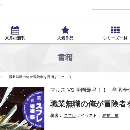
S」
来月の新刊
人気作品
シリーズ一覧
書籍
職業無職の俺が冒険者を目指すワケ。３
マルス VS 学園最強！！ 学園
職業無職の俺が冒険者
著者：
スフレ
イラスト：
猫猫 猫