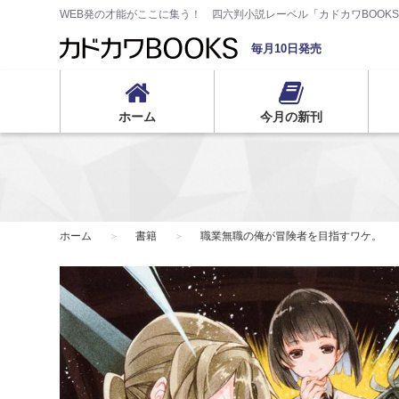
WEB発の才能がここに集う！ 四六判小説レーベル「カドカワBOOK
毎月10日発売
ホーム
今月の新刊
ホーム
書籍
職業無職の俺が冒険者を目指すワケ。