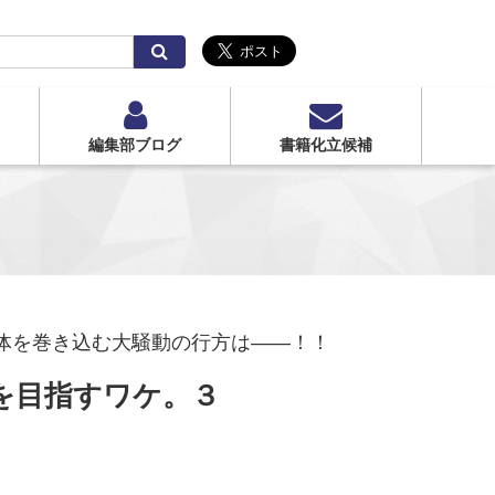
検
索
編集部ブログ
書籍化立候補
全体を巻き込む大騒動の行方は――！！
を目指すワケ。３