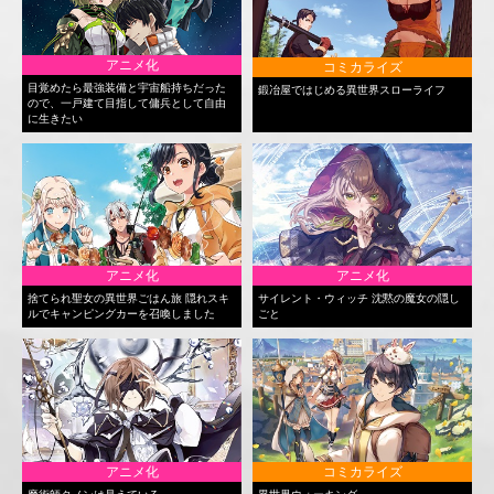
アニメ化
コミカライズ
目覚めたら最強装備と宇宙船持ちだった
鍛冶屋ではじめる異世界スローライフ
ので、一戸建て目指して傭兵として自由
に生きたい
アニメ化
アニメ化
捨てられ聖女の異世界ごはん旅 隠れスキ
サイレント・ウィッチ 沈黙の魔女の隠し
ルでキャンピングカーを召喚しました
ごと
アニメ化
コミカライズ