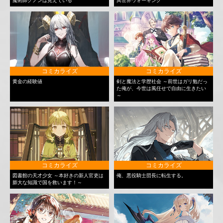
魔術師クノンは見えている
異世界ウォーキング
コミカライズ
コミカライズ
黄金の経験値
剣と魔法と学歴社会 ～前世はガリ勉だっ
た俺が、今世は風任せで自由に生きたい
～
コミカライズ
コミカライズ
図書館の天才少女 ～本好きの新人官吏は
俺、悪役騎士団長に転生する。
膨大な知識で国を救います！～