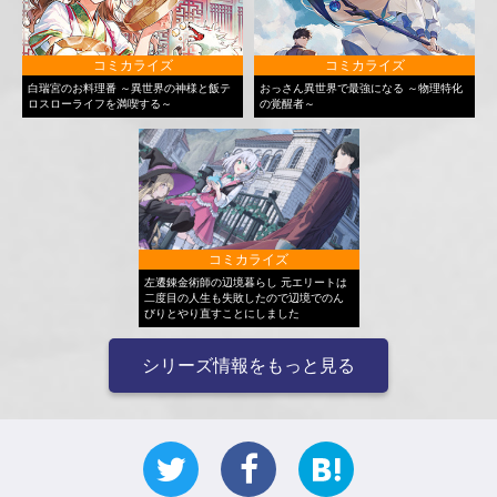
コミカライズ
コミカライズ
白瑞宮のお料理番 ～異世界の神様と飯テ
おっさん異世界で最強になる ～物理特化
ロスローライフを満喫する～
の覚醒者～
コミカライズ
左遷錬金術師の辺境暮らし 元エリートは
二度目の人生も失敗したので辺境でのん
びりとやり直すことにしました
シリーズ情報をもっと見る