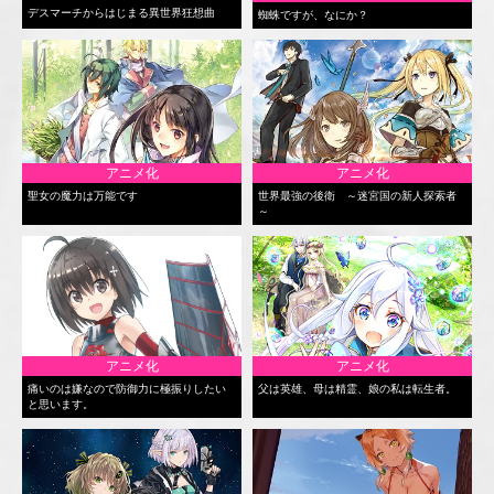
デスマーチからはじまる異世界狂想曲
蜘蛛ですが、なにか？
アニメ化
アニメ化
聖女の魔力は万能です
世界最強の後衛 ～迷宮国の新人探索者
～
アニメ化
アニメ化
痛いのは嫌なので防御力に極振りしたい
父は英雄、母は精霊、娘の私は転生者。
と思います。