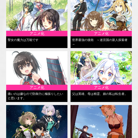
アニメ化
アニメ化
聖女の魔力は万能です
世界最強の後衛 ～迷宮国の新人探索者
～
アニメ化
アニメ化
痛いのは嫌なので防御力に極振りしたい
父は英雄、母は精霊、娘の私は転生者。
と思います。