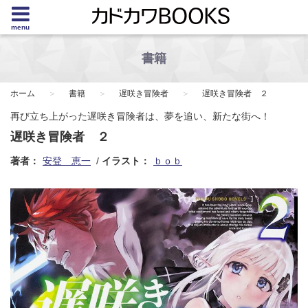
menu
書籍
ホーム
書籍
遅咲き冒険者
遅咲き冒険者 ２
再び立ち上がった遅咲き冒険者は、夢を追い、新たな街へ！
遅咲き冒険者 ２
著者：
安登 恵一
イラスト：
ｂｏｂ