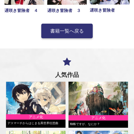
遅咲き冒険者
遅咲き冒険者 ３
遅咲き冒険者 ４
書籍一覧へ戻る
人気作品
アニメ化
アニメ化
デスマーチからはじまる異世界狂想曲
蜘蛛ですが、なにか？