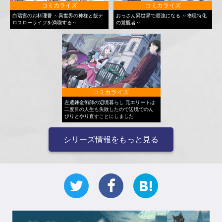
コミカライズ
コミカライズ
白瑞宮のお料理番 ～異世界の神様と飯テ
おっさん異世界で最強になる ～物理特化
ロスローライフを満喫する～
の覚醒者～
コミカライズ
左遷錬金術師の辺境暮らし 元エリートは
二度目の人生も失敗したので辺境でのん
びりとやり直すことにしました
シリーズ情報をもっと見る