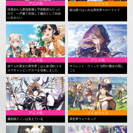
アニメ化
コミカライズ
目覚めたら最強装備と宇宙船持ちだった
鍛冶屋ではじめる異世界スローライフ
ので、一戸建て目指して傭兵として自由
に生きたい
アニメ化
アニメ化
捨てられ聖女の異世界ごはん旅 隠れスキ
サイレント・ウィッチ 沈黙の魔女の隠し
ルでキャンピングカーを召喚しました
ごと
アニメ化
コミカライズ
魔術師クノンは見えている
異世界ウォーキング