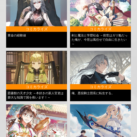
コミカライズ
コミカライズ
黄金の経験値
剣と魔法と学歴社会 ～前世はガリ勉だっ
た俺が、今世は風任せで自由に生きたい
～
コミカライズ
コミカライズ
図書館の天才少女 ～本好きの新人官吏は
俺、悪役騎士団長に転生する。
膨大な知識で国を救います！～