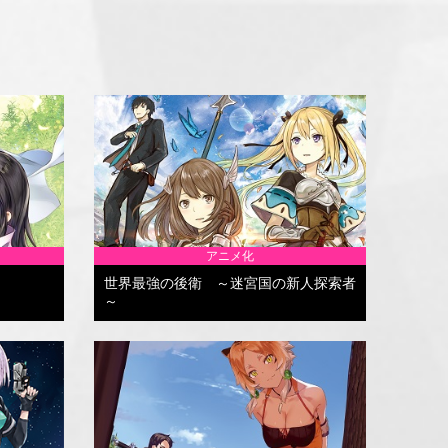
アニメ化
世界最強の後衛 ～迷宮国の新人探索者
～