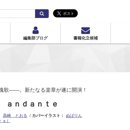
検
索
編集部ブログ
書籍化立候補
魂歌――。新たなる楽章が遂に開演！
 ａｎｄａｎｔｅ
：
高崎 とおる
カバーイラスト：
ぬばりん
ｒｓ）