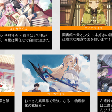
コミカライズ
コミカライズ
図書館の天才少女 ～本好きの
法と学歴社会 ～前世はガリ勉だ
は膨大な知識で国を救います！
が、今世は風任せで自由に生きた
コミカライズ
様と飯
おっさん異世界で最強になる ～物理特
左遷錬
化の覚醒者～
は二度
んびり