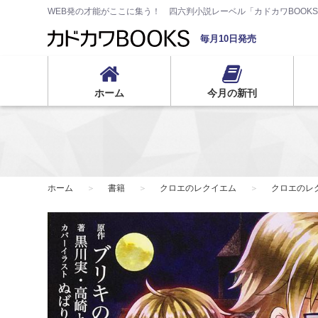
WEB発の才能がここに集う！ 四六判小説レーベル「カドカワBOOK
毎月10日発売
ホーム
今月の新刊
ホーム
書籍
クロエのレクイエム
クロエのレ