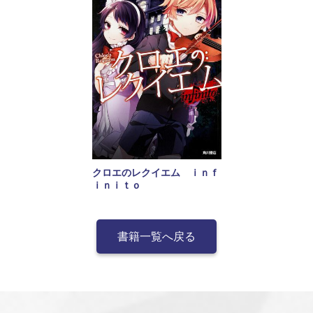
クロエのレクイエム ｉｎｆ
ｉｎｉｔｏ
書籍一覧へ戻る