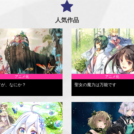
人気作品
アニメ化
アニメ化
すが、なにか？
聖女の魔力は万能です