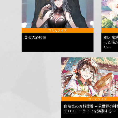
コミカライズ
黄金の経験値
剣と魔
った俺
い～
コミカライズ
白瑞宮のお料理番 ～異世界の神
テロスローライフを満喫する～