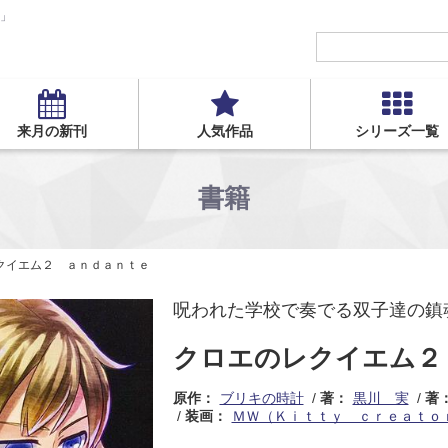
S」
来月の新刊
人気作品
シリーズ一覧
書籍
クイエム２ ａｎｄａｎｔｅ
呪われた学校で奏でる双子達の鎮
クロエのレクイエム２
原作：
ブリキの時計
著：
黒川 実
著
装画：
ＭＷ（Ｋｉｔｔｙ ｃｒｅａｔｏ