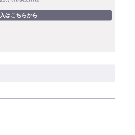
N(JAN) 9784041038383
入はこちらから