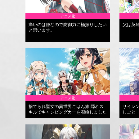
アニメ化
痛いのは嫌なので防御力に極振りしたい
父は英
と思います。
アニメ化
捨てられ聖女の異世界ごはん旅 隠れス
サイレ
キルでキャンピングカーを召喚しました
しごと