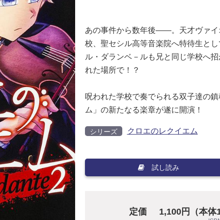
あの事件から数年後――。天才ヴァイ
校、聖セシル高等音楽院へ特待生とし
ル・ダランベ－ルも兄と同じ学校へ招
れた場所で！？
呪われた学校で奏でられる双子達の鎮
ム」の新たなる楽章が遂に開演！
クロエのレクイエム
シリーズ
試し読み
定価
1,100円（本体