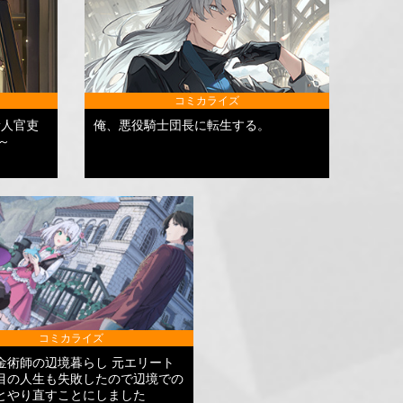
コミカライズ
新人官吏
俺、悪役騎士団長に転生する。
～
コミカライズ
金術師の辺境暮らし 元エリート
目の人生も失敗したので辺境での
とやり直すことにしました