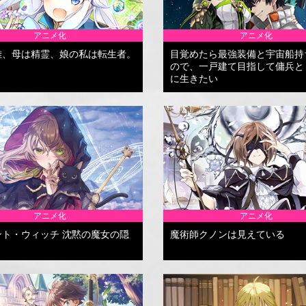
アニメ化
アニメ化
雄、母は精霊、娘の私は転生者。
目覚めたら最強装備と宇宙船持
ので、一戸建て目指して傭兵と
に生きたい
アニメ化
アニメ化
ント・ウィッチ 沈黙の魔女の隠
魔術師クノンは見えている