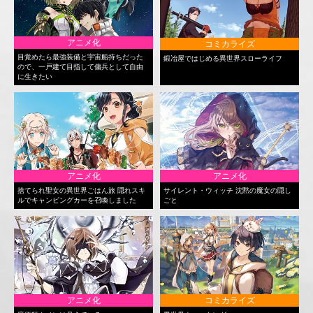
アニメ化
コミカライズ
目覚めたら最強装備と宇宙船持ちだった
鍛冶屋ではじめる異世界スローライフ
ので、一戸建て目指して傭兵として自由
に生きたい
アニメ化
アニメ化
捨てられ聖女の異世界ごはん旅 隠れスキ
サイレント・ウィッチ 沈黙の魔女の隠し
ルでキャンピングカーを召喚しました
ごと
アニメ化
コミカライズ