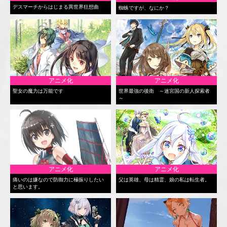
デスマーチからはじまる異世界狂想曲
蜘蛛ですが、なにか？
アニメ化
アニメ化
聖女の魔力は万能です
世界最強の後衛 ～迷宮国の新人探索者
～
アニメ化
アニメ化
痛いのは嫌なので防御力に極振りしたい
父は英雄、母は精霊、娘の私は転生者。
と思います。