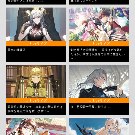
魔術師クノンは見えている
異世界ウォーキング
コミカライズ
コミカライズ
黄金の経験値
剣と魔法と学歴社会 ～前世はガリ勉だっ
た俺が、今世は風任せで自由に生きたい
～
コミカライズ
コミカライズ
図書館の天才少女 ～本好きの新人官吏は
俺、悪役騎士団長に転生する。
膨大な知識で国を救います！～