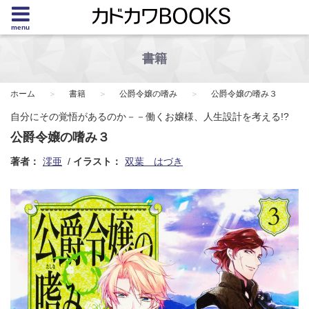
menu
書籍
ホーム
書籍
公爵令嬢の嗜み
公爵令嬢の嗜み３
自分にその覚悟があるのか－－働くお嬢様、人生設計を考える!?
公爵令嬢の嗜み３
著者：
澪亜
イラスト：
双葉 はづき