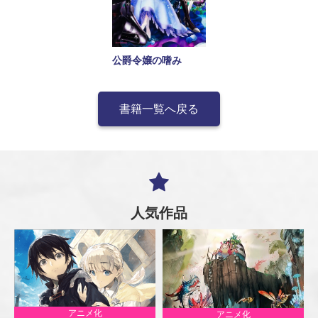
公爵令嬢の嗜み
書籍一覧へ戻る
人気作品
アニメ化
アニメ化