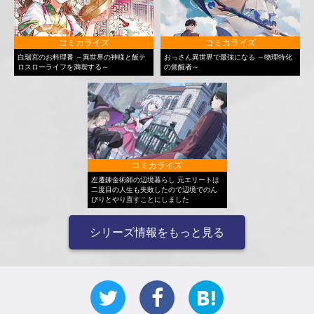
コミカライズ
コミカライズ
白瑞宮のお料理番 ～異世界の神様と飯テ
おっさん異世界で最強になる ～物理特化
ロスローライフを満喫する～
の覚醒者～
コミカライズ
左遷錬金術師の辺境暮らし 元エリートは
二度目の人生も失敗したので辺境でのん
びりとやり直すことにしました
シリーズ情報をもっと見る