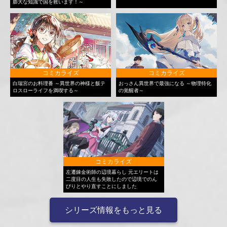
膨大な知識で国を救います！～
コミカライズ
コミカライズ
白瑞宮のお料理番 ～異世界の神様と飯テ
おっさん異世界で最強になる ～物理特化
ロスローライフを満喫する～
の覚醒者～
コミカライズ
左遷錬金術師の辺境暮らし 元エリートは
二度目の人生も失敗したので辺境でのん
びりとやり直すことにしました
シリーズ情報をもっと見る