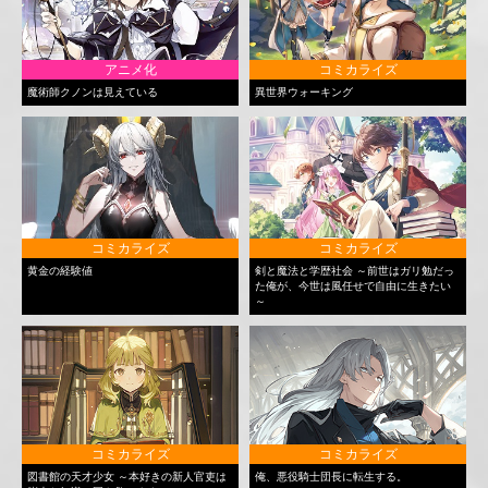
アニメ化
コミカライズ
魔術師クノンは見えている
異世界ウォーキング
コミカライズ
コミカライズ
黄金の経験値
剣と魔法と学歴社会 ～前世はガリ勉だっ
た俺が、今世は風任せで自由に生きたい
～
コミカライズ
コミカライズ
図書館の天才少女 ～本好きの新人官吏は
俺、悪役騎士団長に転生する。