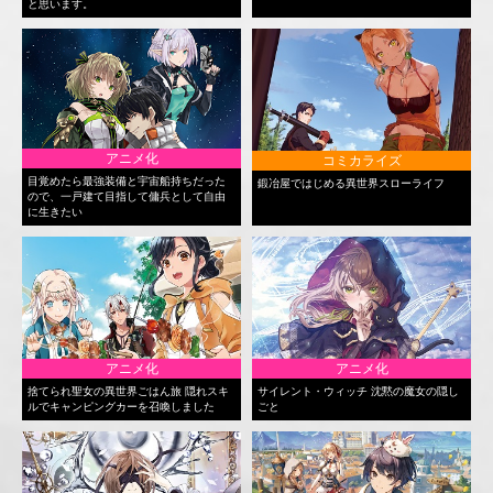
と思います。
アニメ化
コミカライズ
目覚めたら最強装備と宇宙船持ちだった
鍛冶屋ではじめる異世界スローライフ
ので、一戸建て目指して傭兵として自由
に生きたい
アニメ化
アニメ化
捨てられ聖女の異世界ごはん旅 隠れスキ
サイレント・ウィッチ 沈黙の魔女の隠し
ルでキャンピングカーを召喚しました
ごと