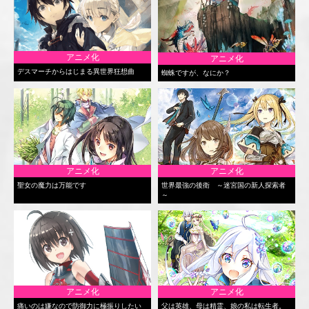
アニメ化
アニメ化
デスマーチからはじまる異世界狂想曲
蜘蛛ですが、なにか？
アニメ化
アニメ化
聖女の魔力は万能です
世界最強の後衛 ～迷宮国の新人探索者
～
アニメ化
アニメ化
痛いのは嫌なので防御力に極振りしたい
父は英雄、母は精霊、娘の私は転生者。