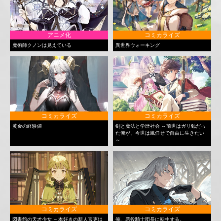
アニメ化
コミカライズ
魔術師クノンは見えている
異世界ウォーキング
コミカライズ
コミカライズ
黄金の経験値
剣と魔法と学歴社会 ～前世はガリ勉だっ
た俺が、今世は風任せで自由に生きたい
～
コミカライズ
コミカライズ
図書館の天才少女 ～本好きの新人官吏は
俺、悪役騎士団長に転生する。