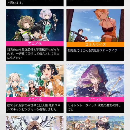
と思います。
アニメ化
コミカライズ
目覚めたら最強装備と宇宙船持ちだった
鍛冶屋ではじめる異世界スローライフ
ので、一戸建て目指して傭兵として自由
に生きたい
アニメ化
アニメ化
捨てられ聖女の異世界ごはん旅 隠れスキ
サイレント・ウィッチ 沈黙の魔女の隠し
ルでキャンピングカーを召喚しました
ごと