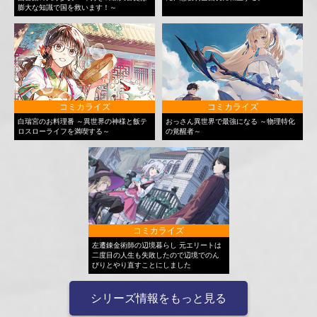
膨大な知識で国を救います！～
コミカライズ
コミカライズ
白瑞宮のお料理番 ～異世界の神様と飯テ
おっさん異世界で最強になる ～物理特化
ロスローライフを満喫する～
の覚醒者～
コミカライズ
左遷錬金術師の辺境暮らし 元エリートは
二度目の人生も失敗したので辺境でのん
びりとやり直すことにしました
シリーズ情報をもっと見る