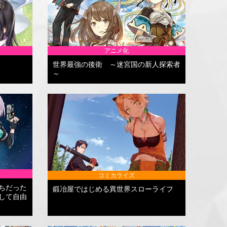
アニメ化
世界最強の後衛 ～迷宮国の新人探索者
～
コミカライズ
ちだった
鍛冶屋ではじめる異世界スローライフ
して自由