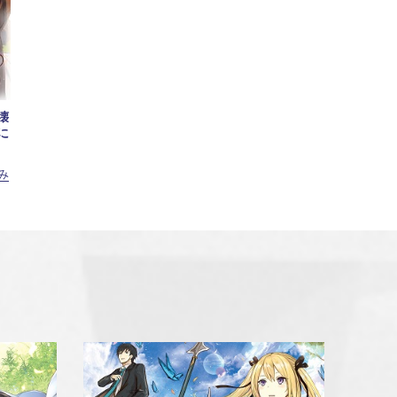
壊
に
み