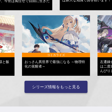
が、今世は風任せで自由に生きた
コミカライズ
様と飯
おっさん異世界で最強になる ～物理特
左遷錬
化の覚醒者～
は二度
んびり
シリーズ情報をもっと見る