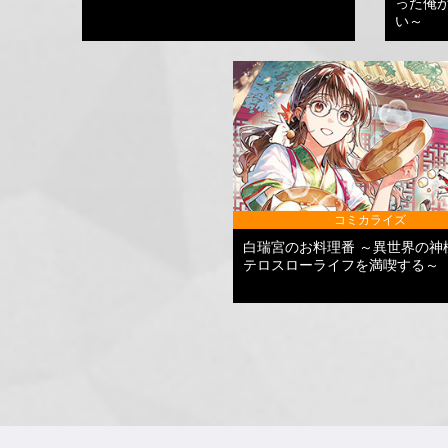
った俺
い～
コミカライズ
白瑞宮のお料理番 ～異世界の神
テロスローライフを満喫する～