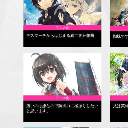
アニメ化
デスマーチからはじまる異世界狂想曲
蜘蛛で
アニメ化
痛いのは嫌なので防御力に極振りしたい
父は英
と思います。