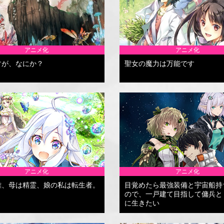
アニメ化
アニメ化
すが、なにか？
聖女の魔力は万能です
アニメ化
アニメ化
雄、母は精霊、娘の私は転生者。
目覚めたら最強装備と宇宙船持
ので、一戸建て目指して傭兵と
に生きたい