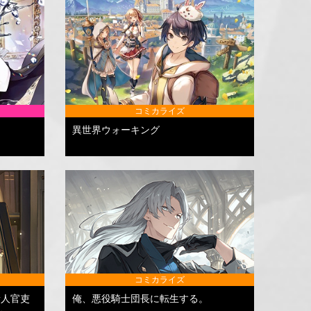
コミカライズ
異世界ウォーキング
コミカライズ
新人官吏
俺、悪役騎士団長に転生する。
～