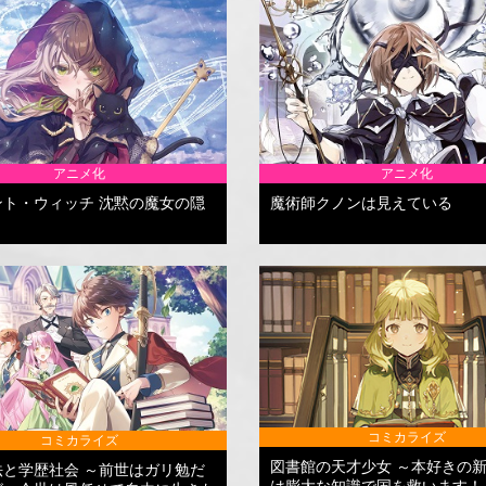
アニメ化
アニメ化
ント・ウィッチ 沈黙の魔女の隠
魔術師クノンは見えている
コミカライズ
コミカライズ
図書館の天才少女 ～本好きの
法と学歴社会 ～前世はガリ勉だ
は膨大な知識で国を救います！