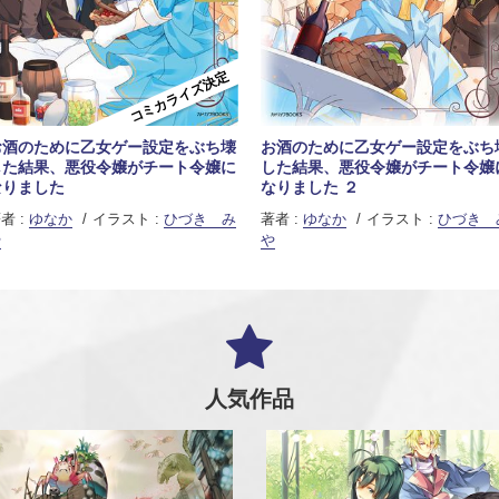
コミカライズ決定
お酒のために乙女ゲー設定をぶち壊
お酒のために乙女ゲー設定をぶち
した結果、悪役令嬢がチート令嬢に
した結果、悪役令嬢がチート令嬢
なりました
なりました ２
者 :
ゆなか
イラスト :
ひづき み
著者 :
ゆなか
イラスト :
ひづき 
や
や
人気作品