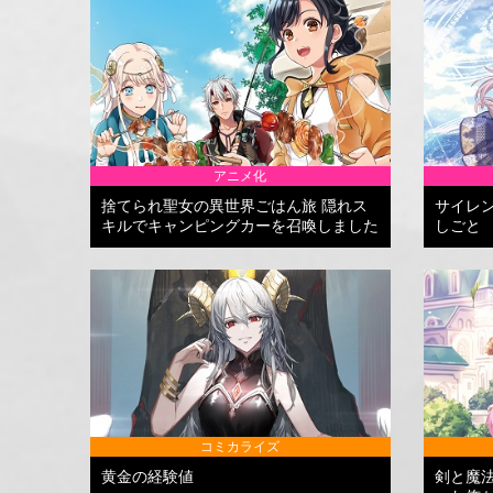
アニメ化
捨てられ聖女の異世界ごはん旅 隠れス
サイレ
キルでキャンピングカーを召喚しました
しごと
コミカライズ
黄金の経験値
剣と魔