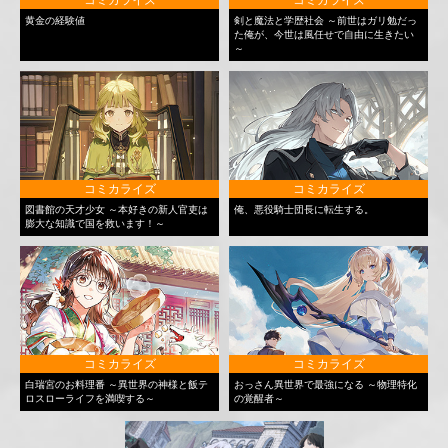
黄金の経験値
剣と魔法と学歴社会 ～前世はガリ勉だっ
た俺が、今世は風任せで自由に生きたい
～
コミカライズ
コミカライズ
図書館の天才少女 ～本好きの新人官吏は
俺、悪役騎士団長に転生する。
膨大な知識で国を救います！～
コミカライズ
コミカライズ
白瑞宮のお料理番 ～異世界の神様と飯テ
おっさん異世界で最強になる ～物理特化
ロスローライフを満喫する～
の覚醒者～