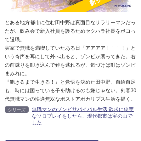
とある地方都市に住む田中野は真面目なサラリーマンだっ
たが、飲み会で新入社員を護るためセクハラ社長をボコっ
て退職。
実家で無職を満喫していたある日「アアアア！！！！」と
いう奇声を耳にして外へ出ると、ゾンビが襲ってきた。右
の前蹴りを叩き込んで難を逃れるが、気づけば町はゾンビ
まみれに。
『飽きるまで生きる！』と覚悟を決めた田中野。自給自足
も、時には困っている子を助けるのも嫌じゃない。剣客30
代無職マンの快適無双なポストアポカリプス生活を描く。
無職マンのゾンビサバイバル生活 欲求に忠実
シリーズ
なソロプレイをしたら、現代都市は宝の山で
した