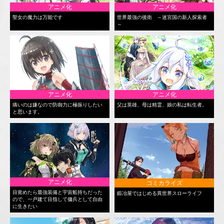
アニメ化
アニメ化
聖女の魔力は万能です
世界最強の後衛 ～迷宮国の新人探索者
～
アニメ化
アニメ化
痛いのは嫌なので防御力に極振りしたい
父は英雄、母は精霊、娘の私は転生者。
と思います。
アニメ化
コミカライズ
目覚めたら最強装備と宇宙船持ちだった
鍛冶屋ではじめる異世界スローライフ
ので、一戸建て目指して傭兵として自由
に生きたい