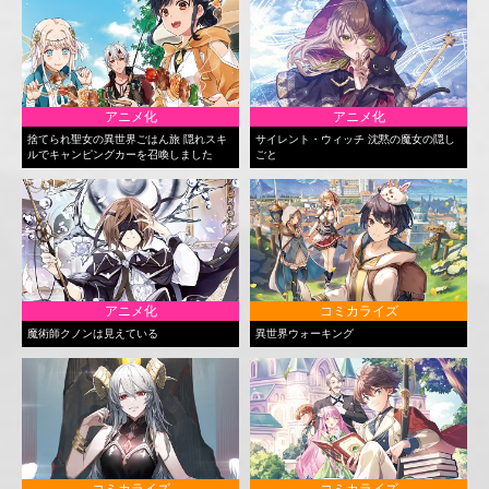
アニメ化
アニメ化
捨てられ聖女の異世界ごはん旅 隠れスキ
サイレント・ウィッチ 沈黙の魔女の隠し
ルでキャンピングカーを召喚しました
ごと
アニメ化
コミカライズ
魔術師クノンは見えている
異世界ウォーキング
コミカライズ
コミカライズ