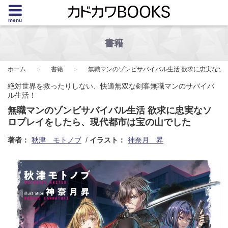
menu
書籍
ホーム
書籍
無職マンのゾンビサバイバル生活 欲求に忠実なソ
絶対世界を救ったりしない、快適無双な剣客無職マンのサバイバ
ル生活！
無職マンのゾンビサバイバル生活 欲求に忠実なソ
ロプレイをしたら、現代都市は宝の山でした
著者：
秋津 モトノブ
イラスト：
神奈月 昇