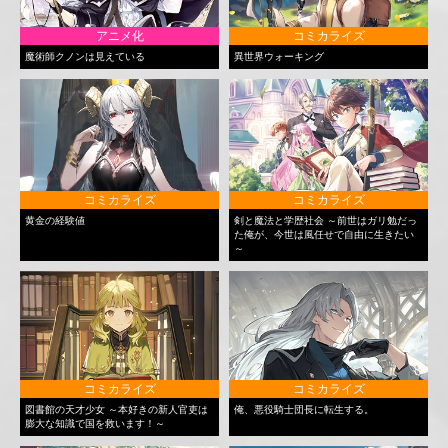
アニメ化
コミカライズ
魔術師クノンは見えている
異世界ウォーキング
コミカライズ
コミカライズ
黄金の経験値
剣と魔法と学歴社会 ～前世はガリ勉だっ
た俺が、今世は風任せで自由に生きたい
～
コミカライズ
コミカライズ
図書館の天才少女 ～本好きの新人官吏は
俺、悪役騎士団長に転生する。
膨大な知識で国を救います！～