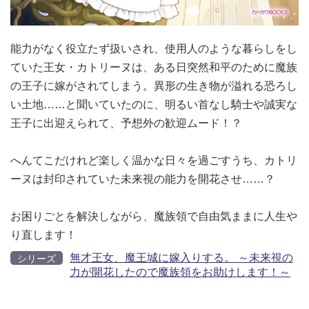
能力がなく役立たず扱いされ、使用人のような暮らしをし
ていた王女・カトリーヌは、ある日突然和平のために魔族
の王子に嫁がされてしまう。異形の生き物が溢れる恐ろし
い土地……と聞いていたのに、明るい首なし騎士や誠実な
王子に出迎えられて、予想外の歓迎ムード！？
へんてこだけれど楽しく温かな日々を過ごすうち、カトリ
ーヌは封印されていた未来視の能力を開花させ……？
お困りごとを解決しながら、魔族領で自由気ままに人生や
り直します！
無才王女、魔王城に嫁入りする。 ～未来視の
シリーズ
力が開花したので魔族領をお助けします！～