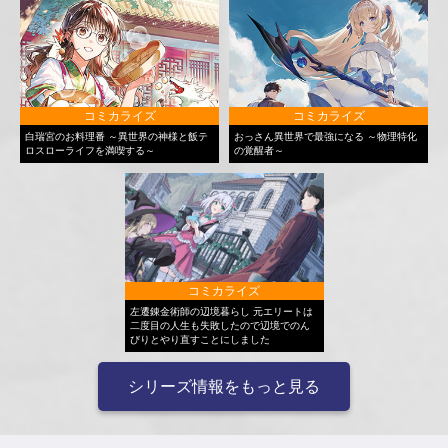
コミカライズ
コミカライズ
白瑞宮のお料理番 ～異世界の神様と飯テ
おっさん異世界で最強になる ～物理特化
ロスローライフを満喫する～
の覚醒者～
コミカライズ
左遷錬金術師の辺境暮らし 元エリートは
二度目の人生も失敗したので辺境でのん
びりとやり直すことにしました
シリーズ情報をもっと見る