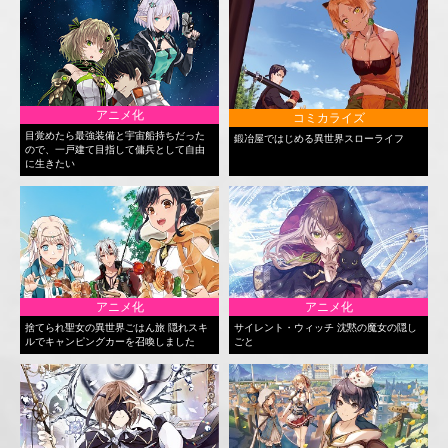
アニメ化
コミカライズ
目覚めたら最強装備と宇宙船持ちだった
鍛冶屋ではじめる異世界スローライフ
ので、一戸建て目指して傭兵として自由
に生きたい
アニメ化
アニメ化
捨てられ聖女の異世界ごはん旅 隠れスキ
サイレント・ウィッチ 沈黙の魔女の隠し
ルでキャンピングカーを召喚しました
ごと