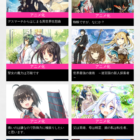
アニメ化
アニメ化
デスマーチからはじまる異世界狂想曲
蜘蛛ですが、なにか？
アニメ化
アニメ化
聖女の魔力は万能です
世界最強の後衛 ～迷宮国の新人探索者
～
アニメ化
アニメ化
痛いのは嫌なので防御力に極振りしたい
父は英雄、母は精霊、娘の私は転生者。
と思います。