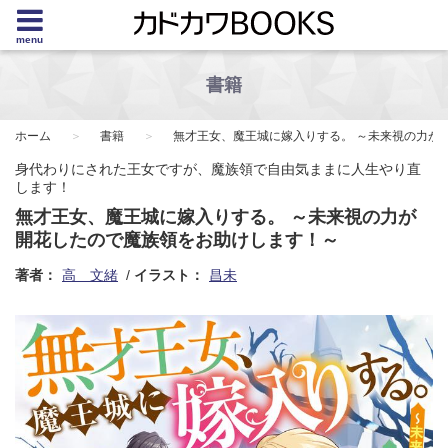
menu
書籍
ホーム
書籍
無才王女、魔王城に嫁入りする。 ～未来視の力が
身代わりにされた王女ですが、魔族領で自由気ままに人生やり直
します！
無才王女、魔王城に嫁入りする。 ～未来視の力が
開花したので魔族領をお助けします！～
著者：
高 文緒
イラスト：
昌未