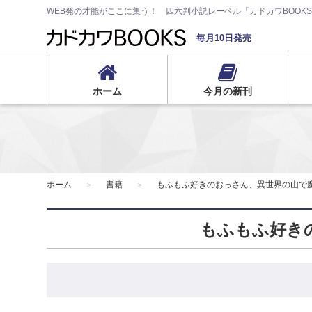
WEB発の才能がここに集う！ 四六判小説レーベル「カドカワBOOK
毎月10日発売
ホーム
今月の新刊
ホーム
書籍
もふもふ好きのおっさん、異世界の山で
もふもふ好き