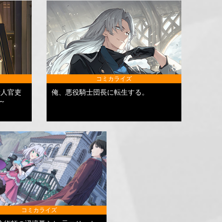
コミカライズ
新人官吏
俺、悪役騎士団長に転生する。
～
コミカライズ