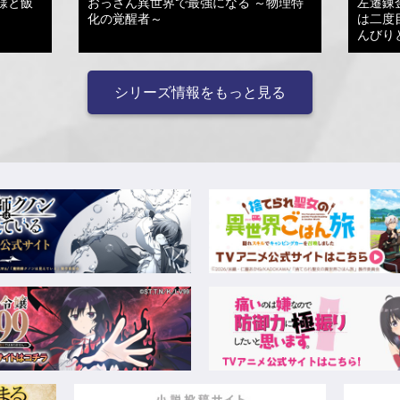
様と飯
おっさん異世界で最強になる ～物理特
左遷錬
化の覚醒者～
は二度
んびり
シリーズ情報をもっと見る