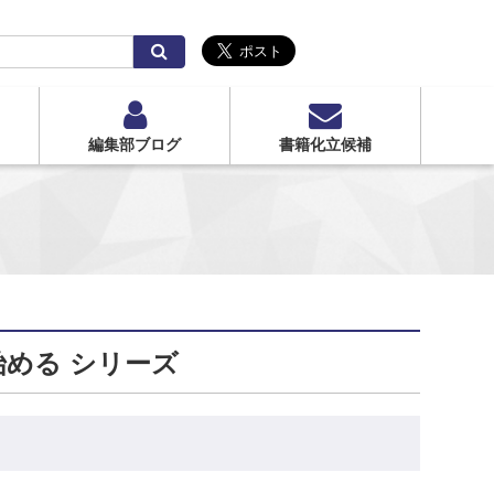
検
索
編集部ブログ
書籍化立候補
める シリーズ