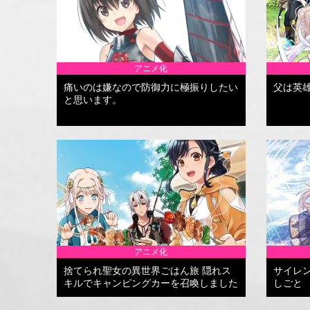
アニメ化
痛いのは嫌なので防御力に極振りしたい
父は英
と思います。
アニメ化
捨てられ聖女の異世界ごはん旅 隠れス
サイレ
キルでキャンピングカーを召喚しました
しごと