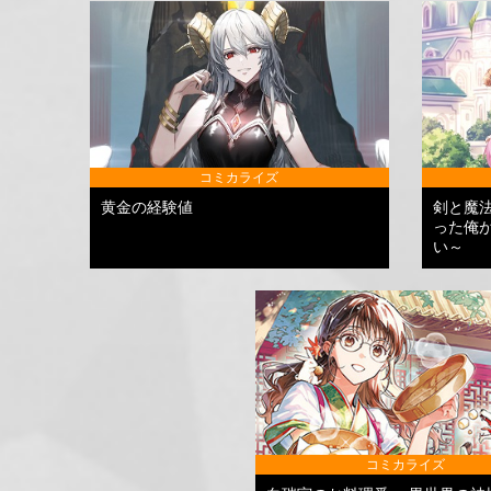
コミカライズ
黄金の経験値
剣と魔
った俺
い～
コミカライズ