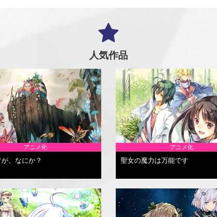
人気作品
アニメ化
アニメ化
すが、なにか？
聖女の魔力は万能です