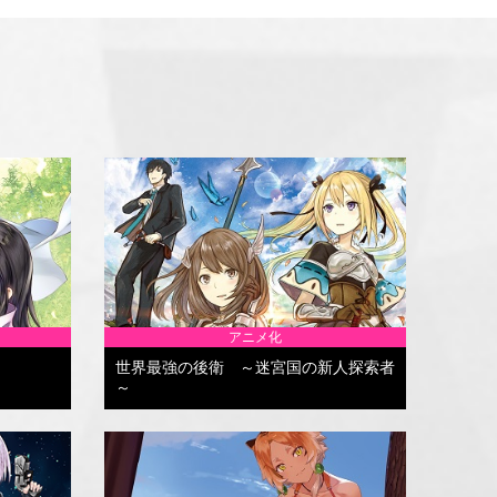
アニメ化
世界最強の後衛 ～迷宮国の新人探索者
～