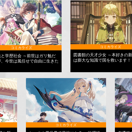
コミカライズ
コミカライズ
図書館の天才少女 ～本好きの
法と学歴社会 ～前世はガリ勉だ
は膨大な知識で国を救います！
が、今世は風任せで自由に生きた
コミカライズ