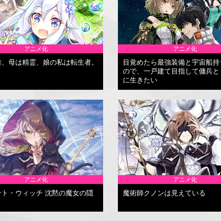
アニメ化
アニメ化
雄、母は精霊、娘の私は転生者。
目覚めたら最強装備と宇宙船持
ので、一戸建て目指して傭兵と
に生きたい
アニメ化
アニメ化
ント・ウィッチ 沈黙の魔女の隠
魔術師クノンは見えている