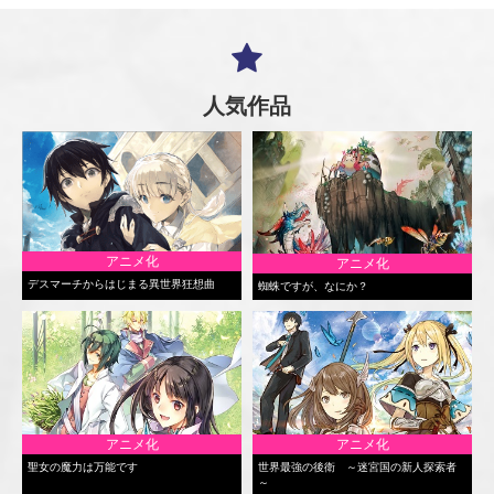
人気作品
アニメ化
アニメ化
デスマーチからはじまる異世界狂想曲
蜘蛛ですが、なにか？
アニメ化
アニメ化
聖女の魔力は万能です
世界最強の後衛 ～迷宮国の新人探索者
～