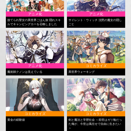
アニメ化
アニメ化
捨てられ聖女の異世界ごはん旅 隠れスキ
サイレント・ウィッチ 沈黙の魔女の隠し
ルでキャンピングカーを召喚しました
ごと
アニメ化
コミカライズ
魔術師クノンは見えている
異世界ウォーキング
コミカライズ
コミカライズ
黄金の経験値
剣と魔法と学歴社会 ～前世はガリ勉だっ
た俺が、今世は風任せで自由に生きたい
～