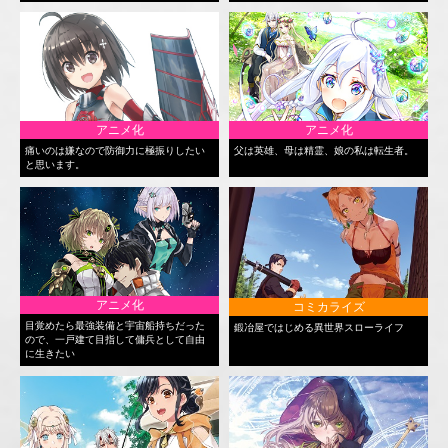
アニメ化
アニメ化
痛いのは嫌なので防御力に極振りしたい
父は英雄、母は精霊、娘の私は転生者。
と思います。
アニメ化
コミカライズ
目覚めたら最強装備と宇宙船持ちだった
鍛冶屋ではじめる異世界スローライフ
ので、一戸建て目指して傭兵として自由
に生きたい