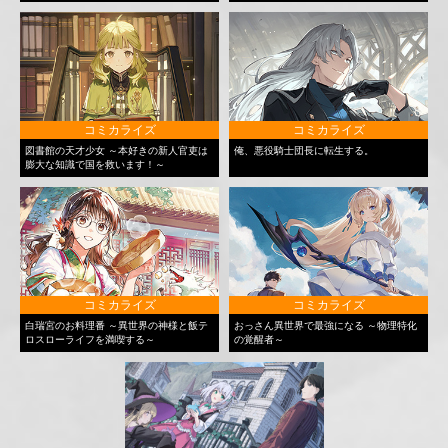
コミカライズ
コミカライズ
図書館の天才少女 ～本好きの新人官吏は
俺、悪役騎士団長に転生する。
膨大な知識で国を救います！～
コミカライズ
コミカライズ
白瑞宮のお料理番 ～異世界の神様と飯テ
おっさん異世界で最強になる ～物理特化
ロスローライフを満喫する～
の覚醒者～