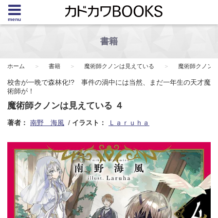
menu
書籍
ホーム
書籍
魔術師クノンは見えている
魔術師クノンは
校舎が一晩で森林化!? 事件の渦中には当然、まだ一年生の天才魔
術師が！
魔術師クノンは見えている ４
著者：
南野 海風
イラスト：
Ｌａｒｕｈａ