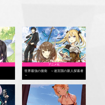
アニメ化
世界最強の後衛 ～迷宮国の新人探索者
～