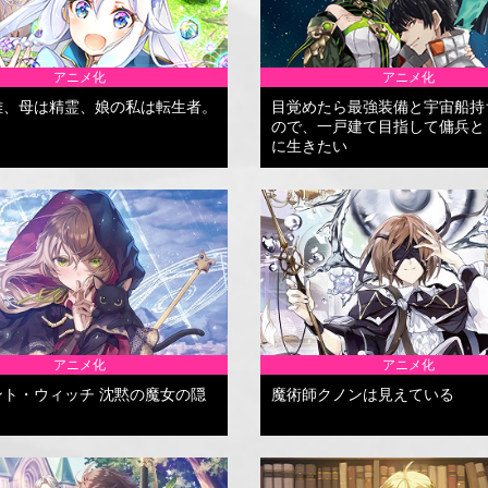
アニメ化
アニメ化
雄、母は精霊、娘の私は転生者。
目覚めたら最強装備と宇宙船持
ので、一戸建て目指して傭兵と
に生きたい
アニメ化
アニメ化
ント・ウィッチ 沈黙の魔女の隠
魔術師クノンは見えている