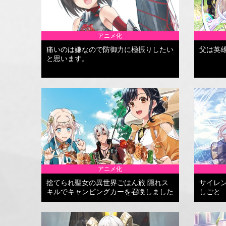
アニメ化
痛いのは嫌なので防御力に極振りしたい
父は英
と思います。
アニメ化
捨てられ聖女の異世界ごはん旅 隠れス
サイレ
キルでキャンピングカーを召喚しました
しごと