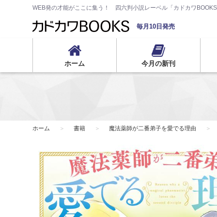
WEB発の才能がここに集う！ 四六判小説レーベル「カドカワBOOK
毎月10日発売
ホーム
今月の新刊
ホーム
書籍
魔法薬師が二番弟子を愛でる理由