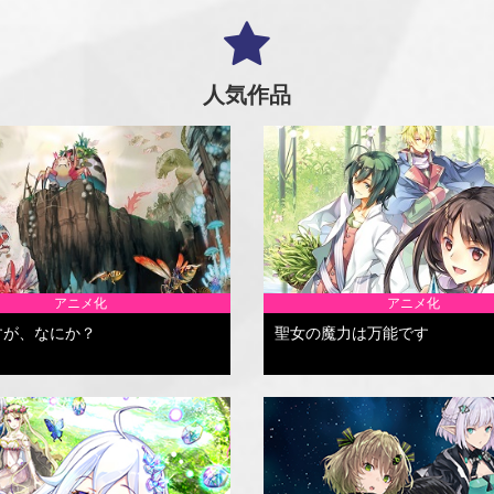
人気作品
アニメ化
アニメ化
すが、なにか？
聖女の魔力は万能です