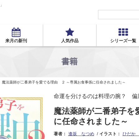
S」
来月の新刊
人気作品
シリーズ一覧
書籍
魔法薬師が二番弟子を愛でる理由 ２ ～専属お食事係に任命されました～
命運を分けるのは料理の腕？ 偏
魔法薬師が二番弟子を
に任命されました～
著者：
逢坂 なつめ
イラスト：
ひだか