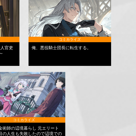
コミカライズ
新人官吏
俺、悪役騎士団長に転生する。
～
コミカライズ
金術師の辺境暮らし 元エリート
目の人生も失敗したので辺境での