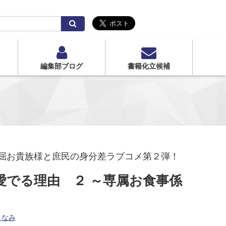
検
索
編集部ブログ
書籍化立候補
屈お貴族様と庶民の身分差ラブコメ第２弾！
愛でる理由 ２ ～専属お食事係
 なみ