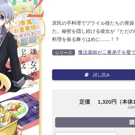
庶民の手料理でブライル様たちの胃袋
た。秘密を隠し続ける彼女が『ただの
料理を振る舞うはめに……！？
魔法薬師が二番弟子を愛
シリーズ
試し読み
定価
1,320円（本体
ISB
購