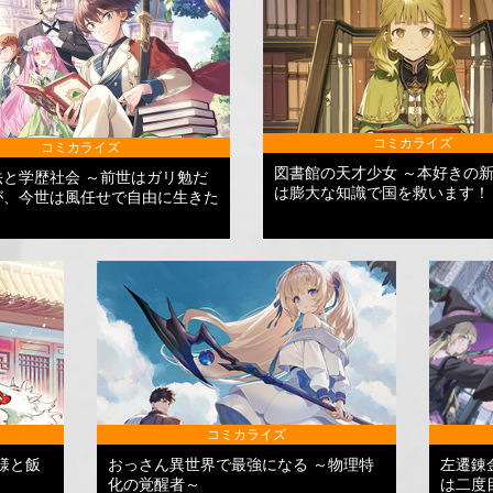
コミカライズ
コミカライズ
図書館の天才少女 ～本好きの
法と学歴社会 ～前世はガリ勉だ
は膨大な知識で国を救います！
が、今世は風任せで自由に生きた
コミカライズ
様と飯
おっさん異世界で最強になる ～物理特
左遷錬
化の覚醒者～
は二度