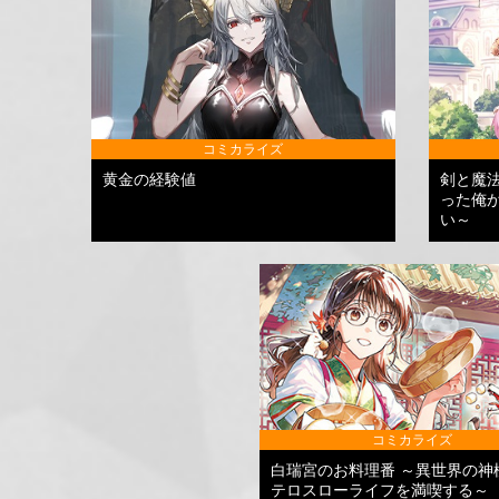
コミカライズ
黄金の経験値
剣と魔
った俺
い～
コミカライズ
白瑞宮のお料理番 ～異世界の神
テロスローライフを満喫する～