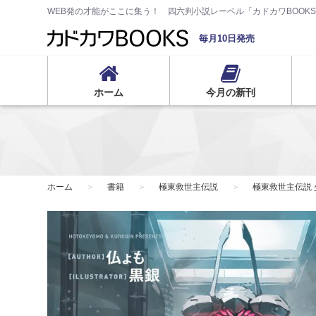
WEB発の才能がここに集う！ 四六判小説レーベル「カドカワBOOK
毎月10日発売
ホーム
今月の新刊
ホーム
書籍
極東救世主伝説
極東救世主伝説