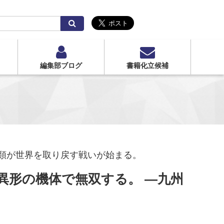
検
索
編集部ブログ
書籍化立候補
類が世界を取り戻す戦いが始まる。
異形の機体で無双する。 ―九州