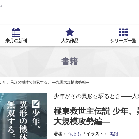
S」
来月の新刊
人気作品
シリーズ一覧
書籍
 少年、異形の機体で無双する。 ―九州大規模攻勢編―
少年がその異形を駆るとき――人
極東救世主伝説 少年、
大規模攻勢編―
著者：
仏ょも
イラスト：
黒銀