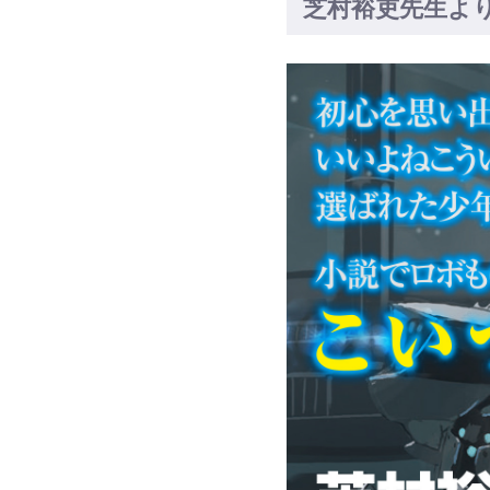
芝村裕吏先生よ