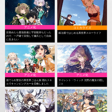
アニメ化
コミカライズ
目覚めたら最強装備と宇宙船持ちだった
鍛冶屋ではじめる異世界スローライフ
ので、一戸建て目指して傭兵として自由
に生きたい
アニメ化
アニメ化
捨てられ聖女の異世界ごはん旅 隠れスキ
サイレント・ウィッチ 沈黙の魔女の隠し
ルでキャンピングカーを召喚しました
ごと