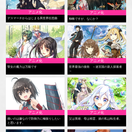
アニメ化
アニメ化
デスマーチからはじまる異世界狂想曲
蜘蛛ですが、なにか？
アニメ化
アニメ化
聖女の魔力は万能です
世界最強の後衛 ～迷宮国の新人探索者
～
アニメ化
アニメ化
痛いのは嫌なので防御力に極振りしたい
父は英雄、母は精霊、娘の私は転生者。
と思います。