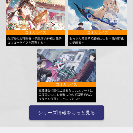
コミカライズ
コミカライズ
白瑞宮のお料理番 ～異世界の神様と飯テ
おっさん異世界で最強になる ～物理特化
ロスローライフを満喫する～
の覚醒者～
コミカライズ
左遷錬金術師の辺境暮らし 元エリートは
二度目の人生も失敗したので辺境でのん
びりとやり直すことにしました
シリーズ情報をもっと見る