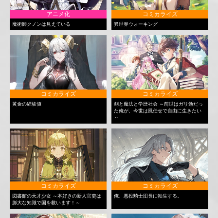
アニメ化
コミカライズ
魔術師クノンは見えている
異世界ウォーキング
コミカライズ
コミカライズ
黄金の経験値
剣と魔法と学歴社会 ～前世はガリ勉だっ
た俺が、今世は風任せで自由に生きたい
～
コミカライズ
コミカライズ
図書館の天才少女 ～本好きの新人官吏は
俺、悪役騎士団長に転生する。
膨大な知識で国を救います！～