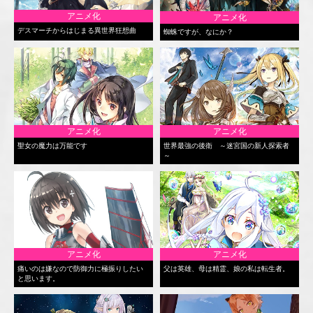
アニメ化
アニメ化
デスマーチからはじまる異世界狂想曲
蜘蛛ですが、なにか？
アニメ化
アニメ化
聖女の魔力は万能です
世界最強の後衛 ～迷宮国の新人探索者
～
アニメ化
アニメ化
痛いのは嫌なので防御力に極振りしたい
父は英雄、母は精霊、娘の私は転生者。
と思います。