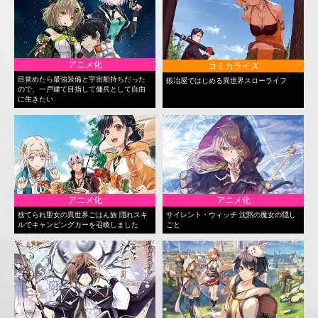
アニメ化
コミカライズ
目覚めたら最強装備と宇宙船持ちだった
鍛冶屋ではじめる異世界スローライフ
ので、一戸建て目指して傭兵として自由
に生きたい
アニメ化
アニメ化
捨てられ聖女の異世界ごはん旅 隠れスキ
サイレント・ウィッチ 沈黙の魔女の隠し
ルでキャンピングカーを召喚しました
ごと