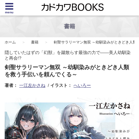
menu
書籍
ホーム
書籍
剣聖サラリーマン無双 ～幼馴染みがときどき人類
隠していたはずの「幻獣」を蹴散らす最強の力で――美人幼馴染
と再会!?
剣聖サラリーマン無双 ～幼馴染みがときどき人類
を救う手伝いを頼んでくる～
著者：
一江左かさね
イラスト：
へいろー