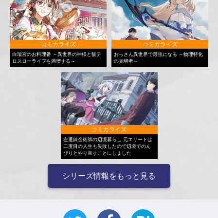
コミカライズ
コミカライズ
白瑞宮のお料理番 ～異世界の神様と飯テ
おっさん異世界で最強になる ～物理特化
ロスローライフを満喫する～
の覚醒者～
コミカライズ
左遷錬金術師の辺境暮らし 元エリートは
二度目の人生も失敗したので辺境でのん
びりとやり直すことにしました
シリーズ情報をもっと見る