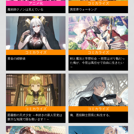
アニメ化
コミカライズ
魔術師クノンは見えている
異世界ウォーキング
コミカライズ
コミカライズ
黄金の経験値
剣と魔法と学歴社会 ～前世はガリ勉だっ
た俺が、今世は風任せで自由に生きたい
～
コミカライズ
コミカライズ
図書館の天才少女 ～本好きの新人官吏は
俺、悪役騎士団長に転生する。
膨大な知識で国を救います！～