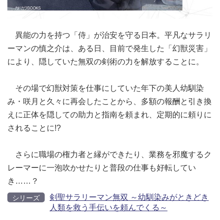
異能の力を持つ「侍」が治安を守る日本。平凡なサラリ
ーマンの慎之介は、ある日、目前で発生した「幻獣災害」
により、隠していた無双の剣術の力を解放することに。
その場で幻獣対策を仕事にしていた年下の美人幼馴染
み・咲月と久々に再会したことから、多額の報酬と引き換
えに正体を隠しての助力と指南を頼まれ、定期的に頼りに
されることに!?
さらに職場の権力者と縁ができたり、業務を邪魔するク
レーマーに一泡吹かせたりと普段の仕事も好転してい
き……？
剣聖サラリーマン無双 ～幼馴染みがときどき
シリーズ
人類を救う手伝いを頼んでくる～