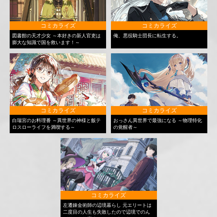
コミカライズ
コミカライズ
図書館の天才少女 ～本好きの新人官吏は
俺、悪役騎士団長に転生する。
膨大な知識で国を救います！～
コミカライズ
コミカライズ
白瑞宮のお料理番 ～異世界の神様と飯テ
おっさん異世界で最強になる ～物理特化
ロスローライフを満喫する～
の覚醒者～
コミカライズ
左遷錬金術師の辺境暮らし 元エリートは
二度目の人生も失敗したので辺境でのん