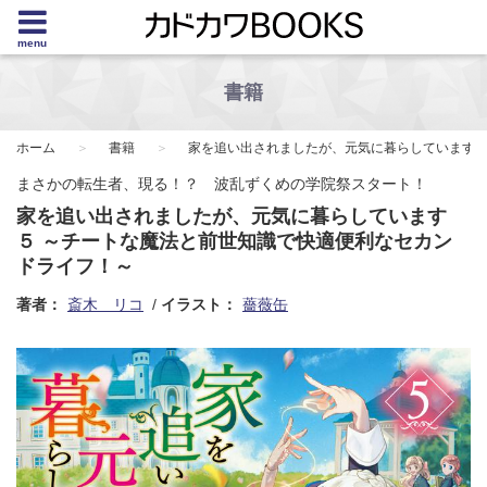
menu
書籍
ホーム
書籍
家を追い出されましたが、元気に暮らしています 
まさかの転生者、現る！？ 波乱ずくめの学院祭スタート！
家を追い出されましたが、元気に暮らしています
５ ～チートな魔法と前世知識で快適便利なセカン
ドライフ！～
著者：
斎木 リコ
イラスト：
薔薇缶