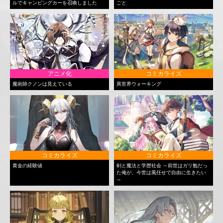
ルでキャンピングカーを召喚しました
ごと
アニメ化
コミカライズ
魔術師クノンは見えている
異世界ウォーキング
コミカライズ
コミカライズ
黄金の経験値
剣と魔法と学歴社会 ～前世はガリ勉だっ
た俺が、今世は風任せで自由に生きたい
～