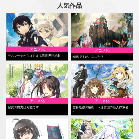
人気作品
アニメ化
アニメ化
デスマーチからはじまる異世界狂想曲
蜘蛛ですが、なにか？
アニメ化
アニメ化
聖女の魔力は万能です
世界最強の後衛 ～迷宮国の新人探索者
～