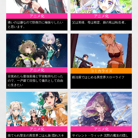
アニメ化
アニメ化
痛いのは嫌なので防御力に極振りしたい
父は英雄、母は精霊、娘の私は転生者。
と思います。
アニメ化
コミカライズ
目覚めたら最強装備と宇宙船持ちだった
鍛冶屋ではじめる異世界スローライフ
ので、一戸建て目指して傭兵として自由
に生きたい
アニメ化
アニメ化
捨てられ聖女の異世界ごはん旅 隠れスキ
サイレント・ウィッチ 沈黙の魔女の隠し