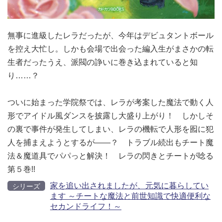
無事に進級したレラだったが、今年はデビュタントボール
を控え大忙し。しかも会場で出会った編入生がまさかの転
生者だったうえ、派閥の諍いに巻き込まれていると知
り……？
ついに始まった学院祭では、レラが考案した魔法で動く人
形でアイドル風ダンスを披露し大盛り上がり！ しかしそ
の裏で事件が発生してしまい、レラの機転で人形を囮に犯
人を捕まえようとするが――？ トラブル続出もチート魔
法＆魔道具でパパっと解決！ レラの閃きとチートが唸る
第５巻!!
家を追い出されましたが、元気に暮らしてい
シリーズ
ます ～チートな魔法と前世知識で快適便利な
セカンドライフ！～