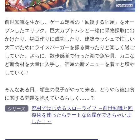
前世知識を生かし、ゲーム定番の「回復する宿屋」をオー
プンしたエリック。巨大カブトムシと一緒に果物採取に出
かけたり、納豆作りに成功したり、建築ラッシュで忙しい
大工のためにライスバーガーを振る舞ったりと楽しく過ご
していた。さらに、散歩感覚で行った湖で魚や貝、カニな
ど新食材を大量に入手し、宿屋の新メニューを着々と増や
していく！
そんなある日、領主の息子がやって来る。どうやら彼は食
に関する問題を抱えているらしく……？
廃村ではじめるスローライフ ～前世知識と回
シリーズ
復術を使ったらチートな宿屋ができちゃいま
した！～