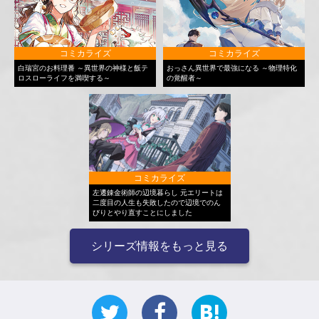
コミカライズ
コミカライズ
白瑞宮のお料理番 ～異世界の神様と飯テ
おっさん異世界で最強になる ～物理特化
ロスローライフを満喫する～
の覚醒者～
コミカライズ
左遷錬金術師の辺境暮らし 元エリートは
二度目の人生も失敗したので辺境でのん
びりとやり直すことにしました
シリーズ情報をもっと見る