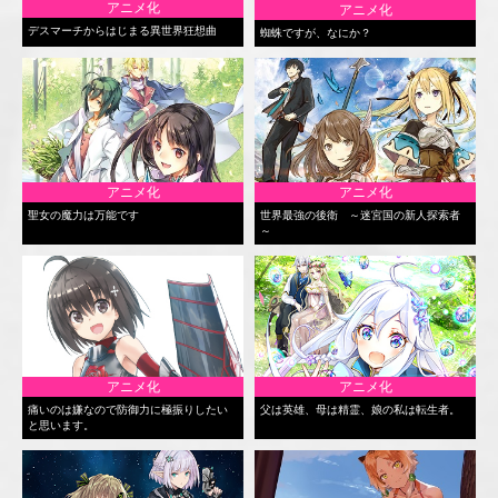
アニメ化
アニメ化
デスマーチからはじまる異世界狂想曲
蜘蛛ですが、なにか？
アニメ化
アニメ化
聖女の魔力は万能です
世界最強の後衛 ～迷宮国の新人探索者
～
アニメ化
アニメ化
痛いのは嫌なので防御力に極振りしたい
父は英雄、母は精霊、娘の私は転生者。
と思います。