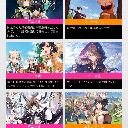
アニメ化
コミカライズ
目覚めたら最強装備と宇宙船持ちだった
鍛冶屋ではじめる異世界スローライフ
ので、一戸建て目指して傭兵として自由
に生きたい
アニメ化
アニメ化
捨てられ聖女の異世界ごはん旅 隠れスキ
サイレント・ウィッチ 沈黙の魔女の隠し
ルでキャンピングカーを召喚しました
ごと
アニメ化
コミカライズ