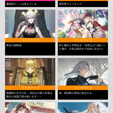
魔術師クノンは見えている
異世界ウォーキング
コミカライズ
コミカライズ
黄金の経験値
剣と魔法と学歴社会 ～前世はガリ勉だっ
た俺が、今世は風任せで自由に生きたい
～
コミカライズ
コミカライズ
図書館の天才少女 ～本好きの新人官吏は
俺、悪役騎士団長に転生する。
膨大な知識で国を救います！～