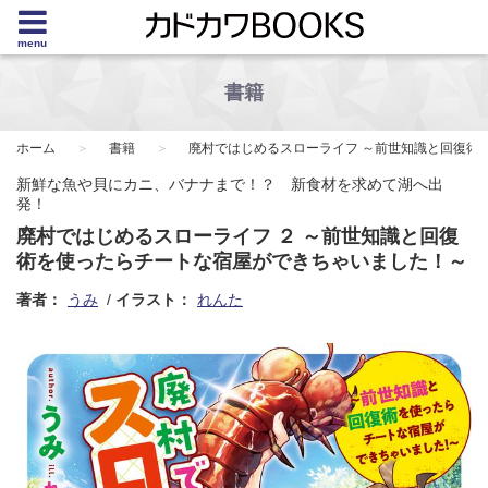
menu
書籍
ホーム
書籍
廃村ではじめるスローライフ ～前世知識と回復術
新鮮な魚や貝にカニ、バナナまで！？ 新食材を求めて湖へ出
発！
廃村ではじめるスローライフ ２ ～前世知識と回復
術を使ったらチートな宿屋ができちゃいました！～
著者：
うみ
イラスト：
れんた