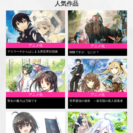
人気作品
アニメ化
アニメ化
デスマーチからはじまる異世界狂想曲
蜘蛛ですが、なにか？
アニメ化
アニメ化
聖女の魔力は万能です
世界最強の後衛 ～迷宮国の新人探索者
～