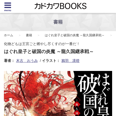
menu
書籍
ホーム
書籍
はぐれ皇子と破国の炎魔 ～龍久国継承戦～
化物どもは王宮ごと燃やし尽くすのが一番だ！
はぐれ皇子と破国の炎魔 ～龍久国継承戦～
著者：
木古 おうみ
イラスト：
鴉羽 凛燈