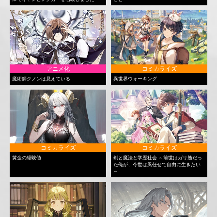
アニメ化
コミカライズ
魔術師クノンは見えている
異世界ウォーキング
コミカライズ
コミカライズ
黄金の経験値
剣と魔法と学歴社会 ～前世はガリ勉だっ
た俺が、今世は風任せで自由に生きたい
～