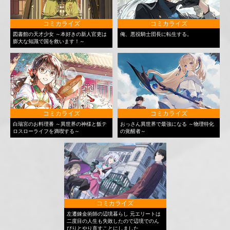
コミカライズ
コミカライズ
図書館の天才少女 ～本好きの新人官吏は
俺、悪役騎士団長に転生する。
膨大な知識で国を救います！～
コミカライズ
コミカライズ
白瑞宮のお料理番 ～異世界の神様と飯テ
おっさん異世界で最強になる ～物理特化
ロスローライフを満喫する～
の覚醒者～
コミカライズ
左遷錬金術師の辺境暮らし 元エリートは
二度目の人生も失敗したので辺境でのん
びりとやり直すことにしました