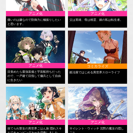
アニメ化
アニメ化
痛いのは嫌なので防御力に極振りしたい
父は英雄、母は精霊、娘の私は転生者。
と思います。
アニメ化
コミカライズ
目覚めたら最強装備と宇宙船持ちだった
鍛冶屋ではじめる異世界スローライフ
ので、一戸建て目指して傭兵として自由
に生きたい
アニメ化
アニメ化
捨てられ聖女の異世界ごはん旅 隠れスキ
サイレント・ウィッチ 沈黙の魔女の隠し
ルでキャンピングカーを召喚しました
ごと