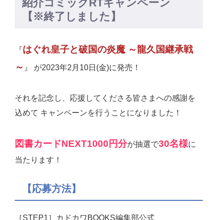
紹介コミックRTキャンペーン
【※終了しました】
はぐれ皇子と破国の炎魔 ～龍久国継承戦
『
～
』 が2023年2月10日(金)に発売！
それを記念し、応援してくださる皆さまへの感謝を
込めて キャンペーンを行うことになりました！
図書カードNEXT1000円分
30名様
が抽選で
に
当たります！
【応募方法】
［STEP1］カドカワBOOKS編集部公式