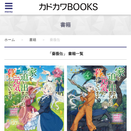
menu
書籍
ホーム
書籍
薔薇缶
「薔薇缶」 書籍一覧