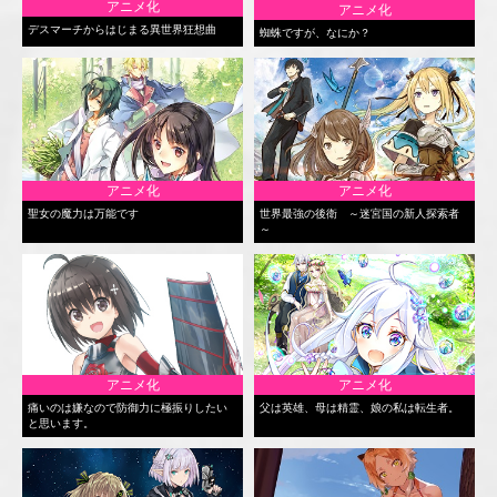
アニメ化
アニメ化
デスマーチからはじまる異世界狂想曲
蜘蛛ですが、なにか？
アニメ化
アニメ化
聖女の魔力は万能です
世界最強の後衛 ～迷宮国の新人探索者
～
アニメ化
アニメ化
痛いのは嫌なので防御力に極振りしたい
父は英雄、母は精霊、娘の私は転生者。
と思います。