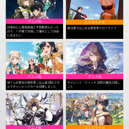
アニメ化
コミカライズ
目覚めたら最強装備と宇宙船持ちだった
鍛冶屋ではじめる異世界スローライフ
ので、一戸建て目指して傭兵として自由
に生きたい
アニメ化
アニメ化
捨てられ聖女の異世界ごはん旅 隠れスキ
サイレント・ウィッチ 沈黙の魔女の隠し
ルでキャンピングカーを召喚しました
ごと
アニメ化
コミカライズ