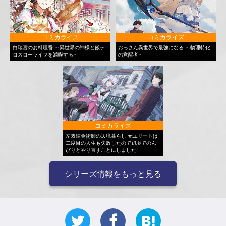
コミカライズ
コミカライズ
白瑞宮のお料理番 ～異世界の神様と飯テ
おっさん異世界で最強になる ～物理特化
ロスローライフを満喫する～
の覚醒者～
コミカライズ
左遷錬金術師の辺境暮らし 元エリートは
二度目の人生も失敗したので辺境でのん
びりとやり直すことにしました
シリーズ情報をもっと見る