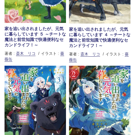
家を追い出されましたが、元気
家を追い出されましたが、元気
に暮らしています ５ ～チートな
に暮らしています ４ ～チートな
魔法と前世知識で快適便利なセ
魔法と前世知識で快適便利なセ
カンドライフ！～
カンドライフ！～
著者 :
斎木 リコ
イラスト :
薔
著者 :
斎木 リコ
イラスト :
薔
薇缶
薇缶