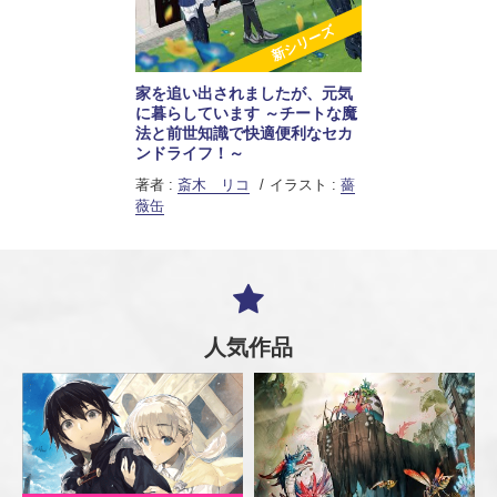
新シリーズ
家を追い出されましたが、元気
に暮らしています ～チートな魔
法と前世知識で快適便利なセカ
ンドライフ！～
著者 :
斎木 リコ
イラスト :
薔
薇缶
人気作品