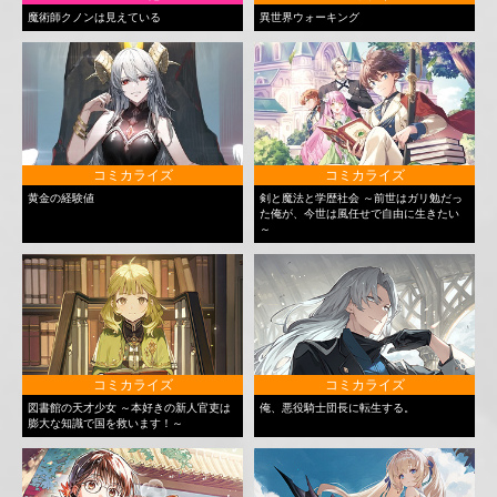
魔術師クノンは見えている
異世界ウォーキング
コミカライズ
コミカライズ
黄金の経験値
剣と魔法と学歴社会 ～前世はガリ勉だっ
た俺が、今世は風任せで自由に生きたい
～
コミカライズ
コミカライズ
図書館の天才少女 ～本好きの新人官吏は
俺、悪役騎士団長に転生する。
膨大な知識で国を救います！～