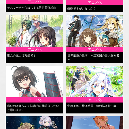
アニメ化
アニメ化
デスマーチからはじまる異世界狂想曲
蜘蛛ですが、なにか？
アニメ化
アニメ化
聖女の魔力は万能です
世界最強の後衛 ～迷宮国の新人探索者
～
アニメ化
アニメ化
痛いのは嫌なので防御力に極振りしたい
父は英雄、母は精霊、娘の私は転生者。
と思います。