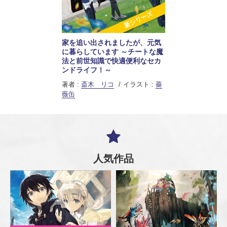
新シリーズ
家を追い出されましたが、元気
に暮らしています ～チートな魔
法と前世知識で快適便利なセカ
ンドライフ！～
著者 :
斎木 リコ
イラスト :
薔
薇缶
人気作品