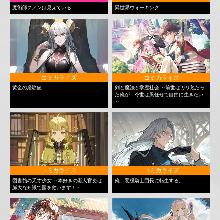
魔術師クノンは見えている
異世界ウォーキング
コミカライズ
コミカライズ
黄金の経験値
剣と魔法と学歴社会 ～前世はガリ勉だっ
た俺が、今世は風任せで自由に生きたい
～
コミカライズ
コミカライズ
図書館の天才少女 ～本好きの新人官吏は
俺、悪役騎士団長に転生する。
膨大な知識で国を救います！～