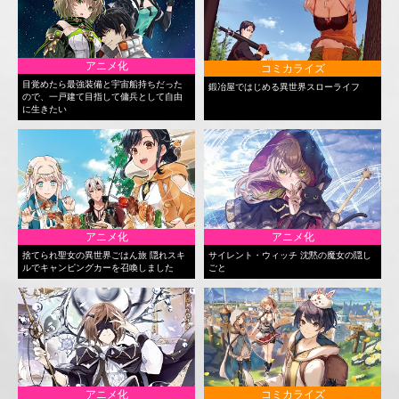
アニメ化
コミカライズ
目覚めたら最強装備と宇宙船持ちだった
鍛冶屋ではじめる異世界スローライフ
ので、一戸建て目指して傭兵として自由
に生きたい
アニメ化
アニメ化
捨てられ聖女の異世界ごはん旅 隠れスキ
サイレント・ウィッチ 沈黙の魔女の隠し
ルでキャンピングカーを召喚しました
ごと
アニメ化
コミカライズ