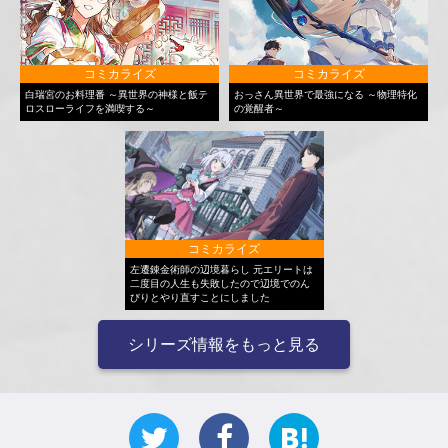
コミカライズ
コミカライズ
白瑞宮のお料理番 ～異世界の神様と飯テ
おっさん異世界で最強になる ～物理特化
ロスローライフを満喫する～
の覚醒者～
コミカライズ
左遷錬金術師の辺境暮らし 元エリートは
二度目の人生も失敗したので辺境でのん
びりとやり直すことにしました
シリーズ情報をもっと見る