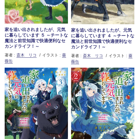
家を追い出されましたが、元気
家を追い出されましたが、元気
に暮らしています ５ ～チートな
に暮らしています ４ ～チートな
魔法と前世知識で快適便利なセ
魔法と前世知識で快適便利なセ
カンドライフ！～
カンドライフ！～
著者 :
斎木 リコ
イラスト :
薔
著者 :
斎木 リコ
イラスト :
薔
薇缶
薇缶