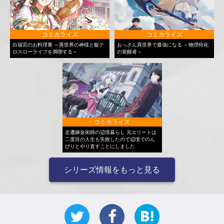
コミカライズ
コミカライズ
白瑞宮のお料理番 ～異世界の神様と飯テ
おっさん異世界で最強になる ～物理特化
ロスローライフを満喫する～
の覚醒者～
コミカライズ
左遷錬金術師の辺境暮らし 元エリートは
二度目の人生も失敗したので辺境でのん
びりとやり直すことにしました
シリーズ情報をもっと見る