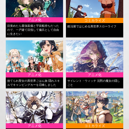
アニメ化
コミカライズ
目覚めたら最強装備と宇宙船持ちだった
鍛冶屋ではじめる異世界スローライフ
ので、一戸建て目指して傭兵として自由
に生きたい
アニメ化
アニメ化
捨てられ聖女の異世界ごはん旅 隠れスキ
サイレント・ウィッチ 沈黙の魔女の隠し
ルでキャンピングカーを召喚しました
ごと
アニメ化
コミカライズ