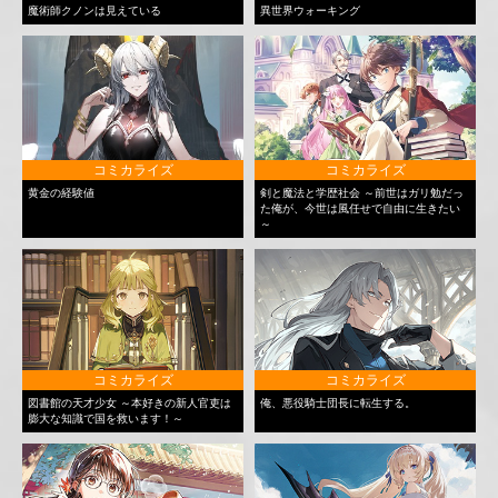
魔術師クノンは見えている
異世界ウォーキング
コミカライズ
コミカライズ
黄金の経験値
剣と魔法と学歴社会 ～前世はガリ勉だっ
た俺が、今世は風任せで自由に生きたい
～
コミカライズ
コミカライズ
図書館の天才少女 ～本好きの新人官吏は
俺、悪役騎士団長に転生する。
膨大な知識で国を救います！～