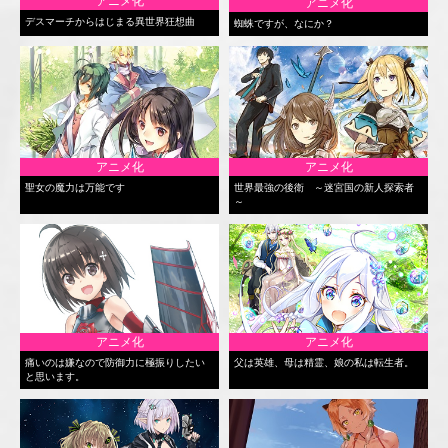
アニメ化
アニメ化
デスマーチからはじまる異世界狂想曲
蜘蛛ですが、なにか？
アニメ化
アニメ化
聖女の魔力は万能です
世界最強の後衛 ～迷宮国の新人探索者
～
アニメ化
アニメ化
痛いのは嫌なので防御力に極振りしたい
父は英雄、母は精霊、娘の私は転生者。
と思います。