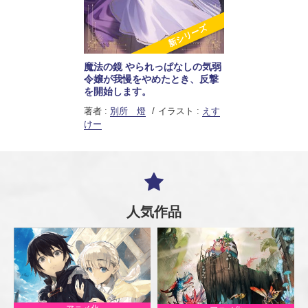
新シリーズ
魔法の鏡 やられっぱなしの気弱
令嬢が我慢をやめたとき、反撃
を開始します。
著者 :
別所 燈
イラスト :
えす
けー
人気作品