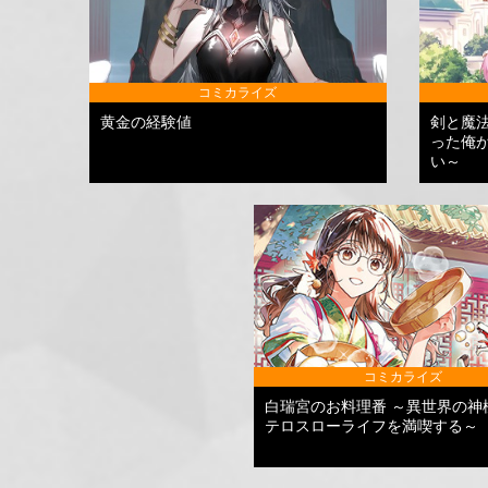
コミカライズ
黄金の経験値
剣と魔
った俺
い～
コミカライズ
白瑞宮のお料理番 ～異世界の神
テロスローライフを満喫する～