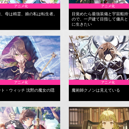
アニメ化
アニメ化
雄、母は精霊、娘の私は転生者。
目覚めたら最強装備と宇宙船持
ので、一戸建て目指して傭兵と
に生きたい
アニメ化
アニメ化
ント・ウィッチ 沈黙の魔女の隠
魔術師クノンは見えている