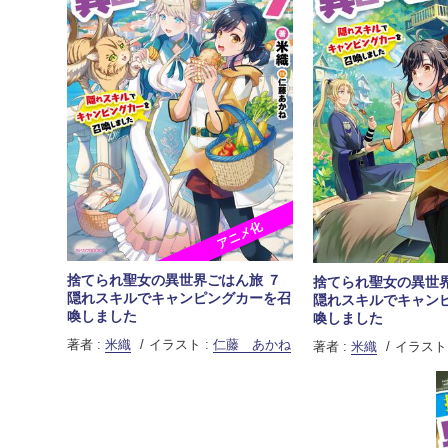
アニメ化
捨てられ聖女の異世界ごはん旅 ７
捨てられ聖女の異世界
隠れスキルでキャンピングカーを召
隠れスキルでキャン
喚しました
喚しました
著者 :
米織
イラスト :
仁藤 あかね
著者 :
米織
イラスト