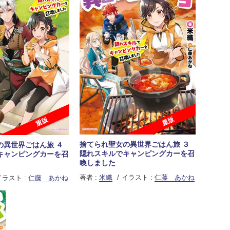
重版
重版
捨てられ聖女の異世界ごはん旅 ３
の異世界ごはん旅 ４
隠れスキルでキャンピングカーを召
キャンピングカーを召
喚しました
著者 :
米織
イラスト :
仁藤 あかね
イラスト :
仁藤 あかね