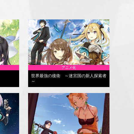
アニメ化
世界最強の後衛 ～迷宮国の新人探索者
～