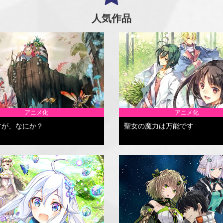
人気作品
アニメ化
アニメ化
すが、なにか？
聖女の魔力は万能です