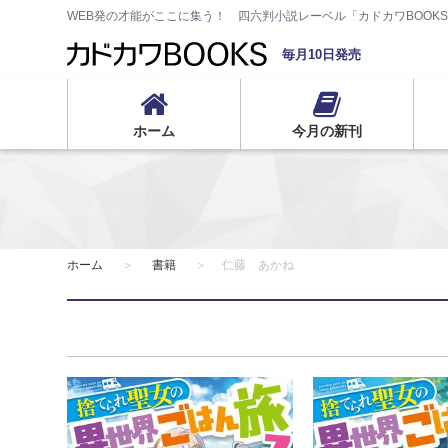
WEB発の才能がここに集う！ 四六判小説レーベル「カドカワBOOK
毎月10日発売
ホーム
今月の新刊
ホーム
書籍
仁藤 あかね