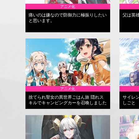
アニメ化
痛いのは嫌なので防御力に極振りしたい
父は英
と思います。
アニメ化
捨てられ聖女の異世界ごはん旅 隠れス
サイレ
キルでキャンピングカーを召喚しました
しごと