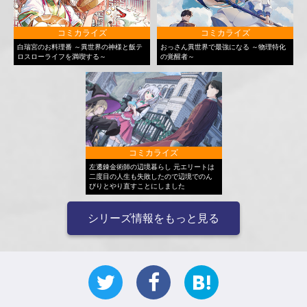
コミカライズ
コミカライズ
白瑞宮のお料理番 ～異世界の神様と飯テ
おっさん異世界で最強になる ～物理特化
ロスローライフを満喫する～
の覚醒者～
コミカライズ
左遷錬金術師の辺境暮らし 元エリートは
二度目の人生も失敗したので辺境でのん
びりとやり直すことにしました
シリーズ情報をもっと見る