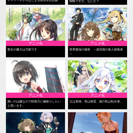
デスマーチからはじまる異世界狂想曲
蜘蛛ですが、なにか？
アニメ化
アニメ化
聖女の魔力は万能です
世界最強の後衛 ～迷宮国の新人探索者
～
アニメ化
アニメ化
痛いのは嫌なので防御力に極振りしたい
父は英雄、母は精霊、娘の私は転生者。
と思います。