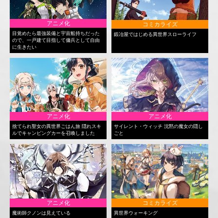
アニメ化
コミカライズ
目覚めたら最強装備と宇宙船持ちだった
鍛冶屋ではじめる異世界スローライフ
ので、一戸建て目指して傭兵として自由
に生きたい
アニメ化
アニメ化
捨てられ聖女の異世界ごはん旅 隠れスキ
サイレント・ウィッチ 沈黙の魔女の隠し
ルでキャンピングカーを召喚しました
ごと
アニメ化
コミカライズ
魔術師クノンは見えている
異世界ウォーキング