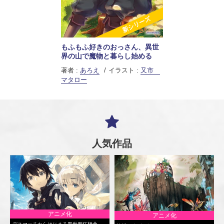
新シリーズ
もふもふ好きのおっさん、異世
界の山で魔物と暮らし始める
著者 :
あろえ
イラスト :
又市
マタロー
人気作品
アニメ化
アニメ化