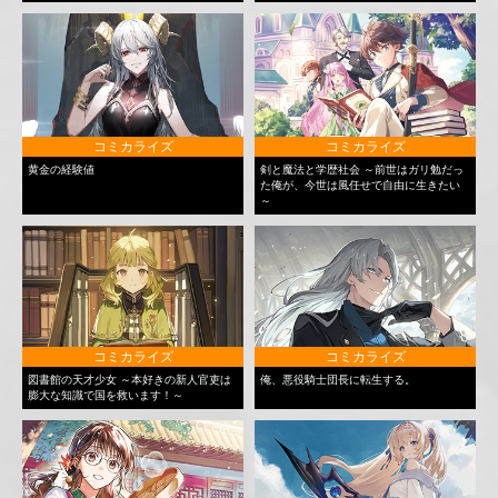
コミカライズ
コミカライズ
黄金の経験値
剣と魔法と学歴社会 ～前世はガリ勉だっ
た俺が、今世は風任せで自由に生きたい
～
コミカライズ
コミカライズ
図書館の天才少女 ～本好きの新人官吏は
俺、悪役騎士団長に転生する。
膨大な知識で国を救います！～