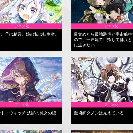
アニメ化
アニメ化
雄、母は精霊、娘の私は転生者。
目覚めたら最強装備と宇宙船持
ので、一戸建て目指して傭兵と
に生きたい
アニメ化
アニメ化
ント・ウィッチ 沈黙の魔女の隠
魔術師クノンは見えている