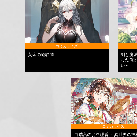
コミカライズ
黄金の経験値
剣と魔
った俺
い～
コミカライズ
白瑞宮のお料理番 ～異世界の神