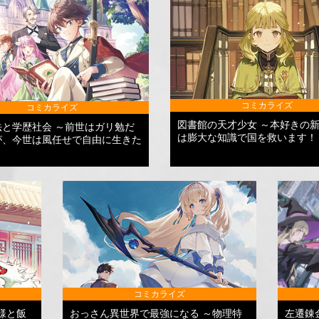
コミカライズ
コミカライズ
図書館の天才少女 ～本好きの
法と学歴社会 ～前世はガリ勉だ
は膨大な知識で国を救います！
が、今世は風任せで自由に生きた
コミカライズ
様と飯
おっさん異世界で最強になる ～物理特
左遷錬