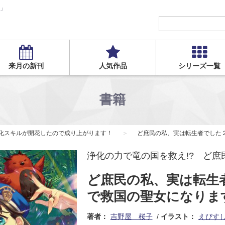
S」
来月の新刊
人気作品
シリーズ一覧
書籍
浄化スキルが開花したので成り上がります！
ど庶民の私、実は転生者でした２
浄化の力で竜の国を救え!? ど
ど庶民の私、実は転生
で救国の聖女になります
著者：
吉野屋 桜子
イラスト：
えびす