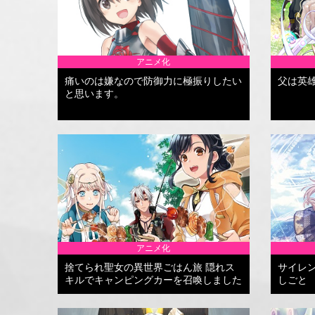
アニメ化
痛いのは嫌なので防御力に極振りしたい
父は英
と思います。
アニメ化
捨てられ聖女の異世界ごはん旅 隠れス
サイレ
キルでキャンピングカーを召喚しました
しごと