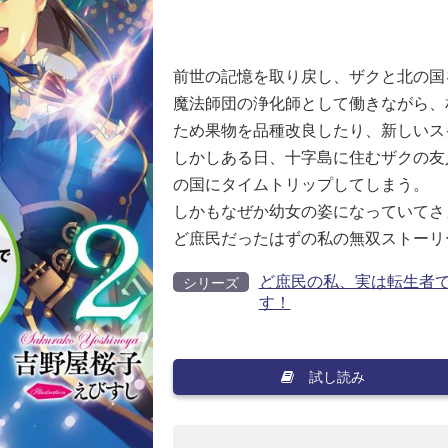
前世の記憶を取り戻し、ザクと北の国
魔法師団の浄化師として働きながら、
ため果物を品種改良したり、新しいス
しかしある日、十字島に住むザクの友
の国にタイムトリップしてしまう。
しかもなぜか幼女の姿になっていてさぁ
ど庶民だったはずの私の無双ストーリ
ど庶民の私、実は転生者で
シリーズ
す！
試し読み