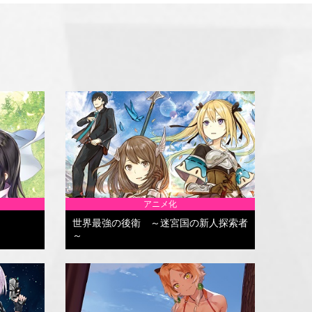
アニメ化
世界最強の後衛 ～迷宮国の新人探索者
～