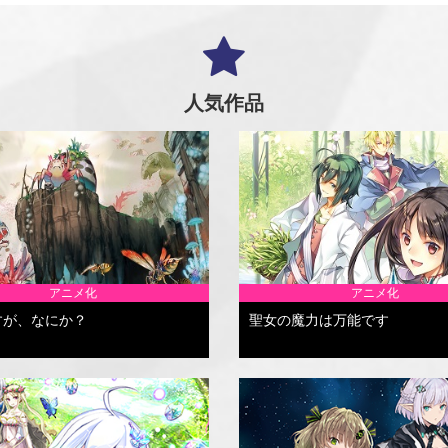
人気作品
アニメ化
アニメ化
すが、なにか？
聖女の魔力は万能です