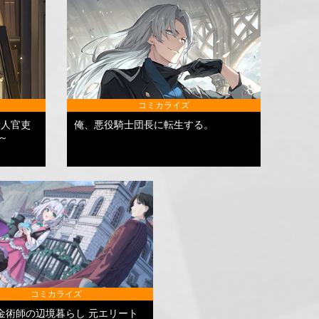
コミカライズ
新人官吏
俺、悪役騎士団長に転生する。
～
コミカライズ
金術師の辺境暮らし 元エリート