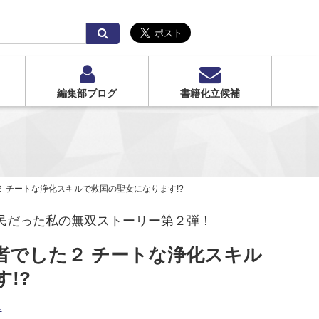
検
索
編集部ブログ
書籍化立候補
 チートな浄化スキルで救国の聖女になります!?
庶民だった私の無双ストーリー第２弾！
者でした２ チートな浄化スキル
!?
し