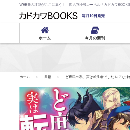
WEB発の才能がここに集う！ 四六判小説レーベル「カドカワBOOK
毎月10日発売
ホーム
今月の新刊
ホーム
書籍
ど庶民の私、実は転生者でした レアな